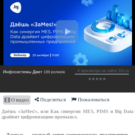
4 просмотра на сайте 12n.ru
Инфосистемы Джет
189 роликов
Поделиться
Пожаловаться
О видео
Даёшь «ЗаMes!», или Как синергия MES, PIMS и Big Data
драйвит цифровизацию промышл.
Данные — главный актив современного предприятия.