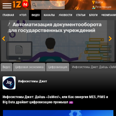
Войти
Регистрация
ГЛАВНАЯ
⭐ТОП
ВИДЕО
КАНАЛЫ
⚡НОВОСТИ
СТАТЬИ
БЛОГИ
◽КОМПАНИ
Видео
Цифровая экономика
Цифровизация
Инфосистемы Джет: Даёшь «ЗаMes
Инфосистемы Джет
Инфосистемы Джет: Даёшь «ЗаMes!», или Как синергия MES, PIMS и
Big Data драйвит цифровизацию промышл
HD