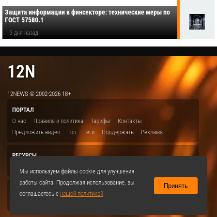
Защита информации в финсекторе: технические меры по
ГОСТ 57580.1
3 дня назад
12N
12NEWS © 2002-2026 18+
ПОРТАЛ
О нас
Правила и политика
Тарифы
Контакты
Предложить видео
Топ
Теги
Поддержать
Реклама
РЕСУРСЫ
ITBION.RU
12N.RU
EDU.12N
SMART.12N
12NEWS.RU
Мы используем файлы cookie для улучшения
работы сайта. Продолжая использование, вы
Принять
СОЦСЕТИ
соглашаетесь с
нашей политикой
.
VKontakte