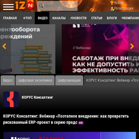
Войти
Регистрация
ГЛАВНАЯ
⭐ТОП
ВИДЕО
КАНАЛЫ
⚡НОВОСТИ
СТАТЬИ
БЛОГИ
◽КОМПАНИ
Видео
Цифровая экономика
Цифровизация
​КОРУС Консалтинг: Вебинар «По
КОРУС Консалтинг
​КОРУС Консалтинг: Вебинар «Поэтапное внедрение: как превратить
рискованный ERP-проект в серию предс
HD