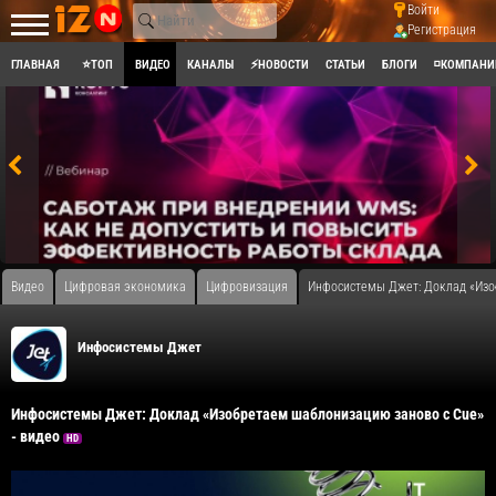
Войти
Регистрация
ГЛАВНАЯ
⭐ТОП
ВИДЕО
КАНАЛЫ
⚡НОВОСТИ
СТАТЬИ
БЛОГИ
◽КОМПАНИ
Видео
Цифровая экономика
Цифровизация
Инфосистемы Джет: Доклад «Изоб
Инфосистемы Джет
Инфосистемы Джет: Доклад «Изобретаем шаблонизацию заново с Cue»
- видео
HD