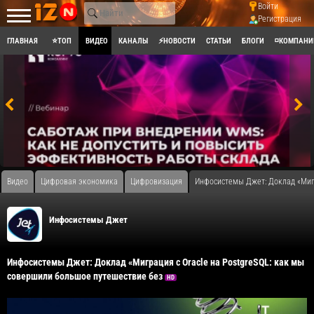
Войти
Регистрация
ГЛАВНАЯ
⭐ТОП
ВИДЕО
КАНАЛЫ
⚡НОВОСТИ
СТАТЬИ
БЛОГИ
◽КОМПАНИ
Видео
Цифровая экономика
Цифровизация
Инфосистемы Джет: Доклад «Мигр
Инфосистемы Джет
Инфосистемы Джет: Доклад «Миграция с Oracle на PostgreSQL: как мы
совершили большое путешествие без
HD