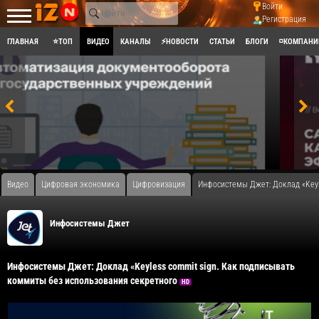
Войти
Регистрация
ГЛАВНАЯ
⭐ТОП
ВИДЕО
КАНАЛЫ
⚡НОВОСТИ
СТАТЬИ
БЛОГИ
◽КОМПАНИ
Видео
Цифровая экономика
Цифровизация
Инфосистемы Джет: Доклад «Keyl
Инфосистемы Джет
Инфосистемы Джет: Доклад «Keyless commit sign. Как подписывать
коммиты без использования секретного
HD