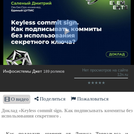
Нет просмотров на сайте
Инфосистемы Джет
189 роликов
12n.ru
Поделиться
Пожаловаться
О видео
Доклад «Keyless commit sign. Как подписывать коммиты без
использования секретного .
Как подделать коммит от Линуса Торвальдса и