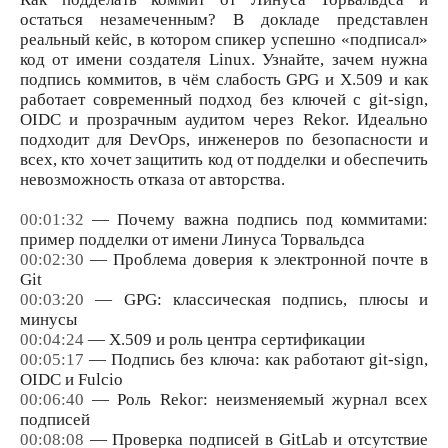
остаться незамеченным? В докладе представлен
реальный кейс, в котором спикер успешно «подписал»
код от имени создателя Linux. Узнайте, зачем нужна
подпись коммитов, в чём слабость GPG и X.509 и как
работает современный подход без ключей с git-sign,
OIDC и прозрачным аудитом через Rekor. Идеально
подходит для DevOps, инженеров по безопасности и
всех, кто хочет защитить код от подделки и обеспечить
невозможность отказа от авторства.
00:01:32
— Почему важна подпись под коммитами:
пример подделки от имени Линуса Торвальдса
00:02:30
— Проблема доверия к электронной почте в
Git
00:03:20
— GPG: классическая подпись, плюсы и
минусы
00:04:24
— X.509 и роль центра сертификации
00:05:17
— Подпись без ключа: как работают git-sign,
OIDC и Fulcio
00:06:40
— Роль Rekor: неизменяемый журнал всех
подписей
00:08:08
— Проверка подписей в GitLab и отсутствие