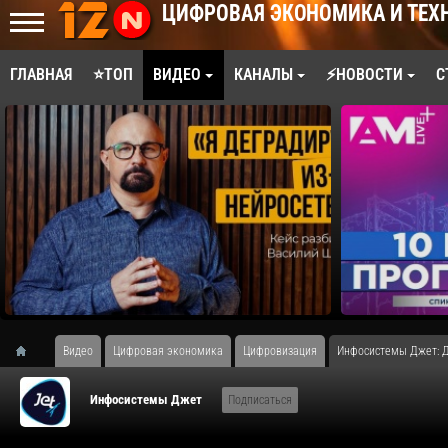
ЦИФРОВАЯ ЭКОНОМИКА И ТЕХ
ГЛАВНАЯ
⭐ТОП
ВИДЕО
КАНАЛЫ
⚡НОВОСТИ
С
Видео
Цифровая экономика
Цифровизация
Инфосистемы Джет: До
Инфосистемы Джет
Подписаться