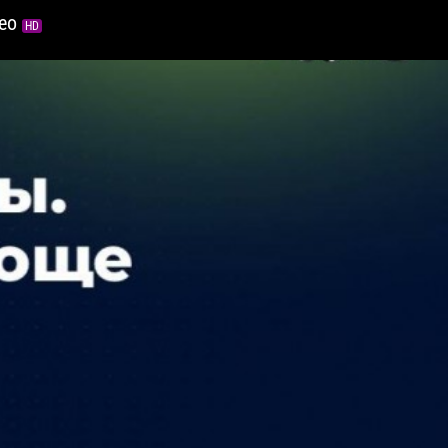
део
HD