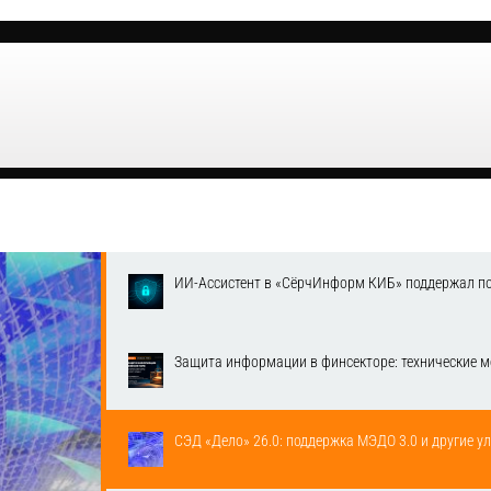
ИИ-Ассистент в «СёрчИнформ КИБ» поддержал п
Защита информации в финсекторе: технические м
СЭД «Дело» 26.0: поддержка МЭДО 3.0 и другие у