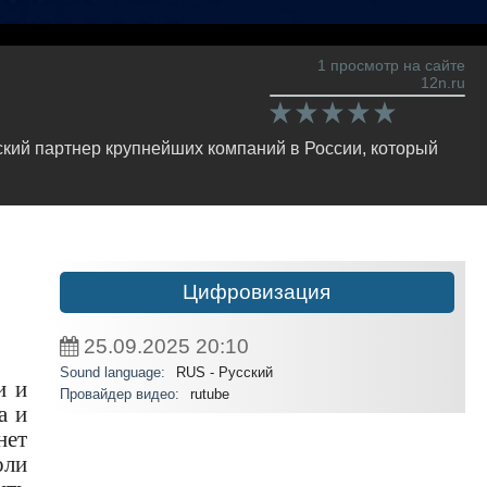
1 просмотр на сайте
12n.ru
кий партнер крупнейших компаний в России, который
Цифровизация
25.09.2025
20:10
Sound language:
RUS - Русский
и и
Провайдер видео:
rutube
а и
нет
оли