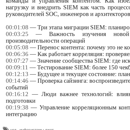
команды и управления контентом. Как избе
нагрузку и внедрить SIEM как часть процесс
руководителей SOC, инженеров и архитекторов
00:01:08
— Три этапа миграции SIEM: планиров
00:03:25
— Важность изучения новой S
производительности операций
00:05:08
— Перенос контента: почему это не ко
00:06:36
— Как работает корреляция: проверяе
00:07:27
— Значение сообщества SIEM: где иск
00:09:11
— Тестирование SIEM: более 150 чекб
00:12:13
— Будущее и текущее состояние: пла
00:14:46
— Проверка сайзинга: воспроизведите 
событий
00:16:12
— Люди важнее технологий: влиян
подготовки
00:19:38
— Управление корреляционным контен
интеграцию
,
цод
инфосистемы джет