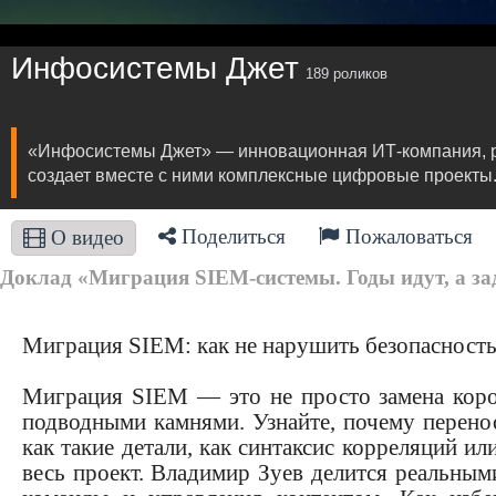
Инфосистемы Джет
189 роликов
«Инфосистемы Джет» — инновационная ИТ-компания, ра
создает вместе с ними комплексные цифровые проекты
Поделиться
Пожаловаться
О видео
Доклад «Миграция SIEM‑системы. Годы идут, а зад
Миграция SIEM: как не нарушить безопасность
Миграция SIEM — это не просто замена короб
подводными камнями. Узнайте, почему перено
как такие детали, как синтаксис корреляций ил
весь проект. Владимир Зуев делится реальным