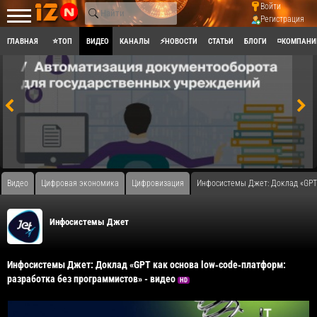
Войти
Регистрация
ГЛАВНАЯ
⭐ТОП
ВИДЕО
КАНАЛЫ
⚡НОВОСТИ
СТАТЬИ
БЛОГИ
◽КОМПАНИ
Видео
Цифровая экономика
Цифровизация
Инфосистемы Джет: Доклад «GPT 
Инфосистемы Джет
Инфосистемы Джет: Доклад «GPT как основа low‑code‑платформ:
разработка без программистов» - видео
HD