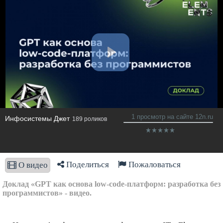
1 просмотр на сайте 12n.ru
Инфосистемы Джет
189 роликов
Поделиться
Пожаловаться
О видео
Доклад «GPT как основа low‑code‑платформ: разработка без
программистов» - видео.