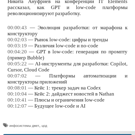
Никита Ануфриев на конференции IT Elements
рассказал, как GPT и low-code платформы
революционизируют разработку.
00:00:43
— Эволюция разработки: от марафона к
конструктору
00:02:03
— Рынок low-code: цифры и тренды
00:03:19
— Различия low-code и no-code
00:04:20
— GPT в low-code: генерация по промпту
(пример Bubble)
00:05:22
— AI-инструменты для разработки: Copilot,
Cursor, Cloud Code
00:07:02
— Платформы автоматизации и
конструкторы приложений
00:08:01
— Кейс 1: трекер задач на Codex
00:10:04
— Кейс 2: дайджест новостей в Nathan
00:10:41
— Плюсы и ограничения low-code
00:12:07
— Будущее low-code и AI
,
инфосистемы джет
цод