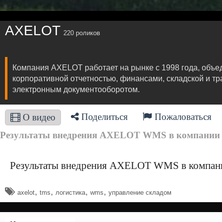
AXELOT
220 роликов
Компания AXELOT работает на рынке с 1998 года, объе
корпоративной отчетностью, финансами, складской и т
электронным документооборотом.
Поделиться
Пожаловаться
О видео
Результаты внедрения AXELOT WMS в компани
Результаты внедрения AXELOT WMS в комп
,
,
,
,
axelot
tms
логистика
wms
управление складом