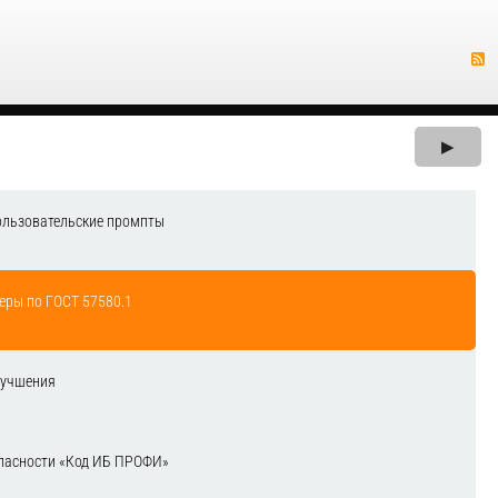
▶
ользовательские промпты
еры по ГОСТ 57580.1
лучшения
зопасности «Код ИБ ПРОФИ»