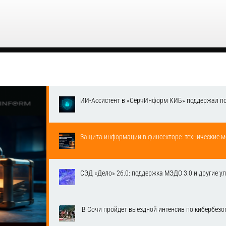
ИИ-Ассистент в «СёрчИнформ КИБ» поддержал п
Защита информации в финсекторе: технические м
СЭД «Дело» 26.0: поддержка МЭДО 3.0 и другие у
​ В Сочи пройдет выездной интенсив по кибербе