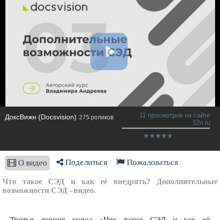
11 просмотров на сайте
ДоксВижн (Docsvision)
275 роликов
12n.ru
Поделиться
Пожаловаться
О видео
Что такое СЭД и как её внедрять? Дополнительные
возможности СЭД - видео.
Третья лекция курса «Что такое СЭД и как её