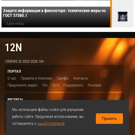
Защита информации в финсекторе: технические меры по
ГОСТ 57580.1
3 дня назад
12N
12NEWS © 2002-2026 18+
ПОРТАЛ
О нас
Правила и политика
Тарифы
Контакты
Предложить видео
Топ
Теги
Поддержать
Реклама
РЕСУРСЫ
ITBION.RU
12N.RU
EDU.12N
SMART.12N
12NEWS.RU
Мы используем файлы cookie для улучшения
работы сайта. Продолжая использование, вы
Принять
СОЦСЕТИ
соглашаетесь с
нашей политикой
.
VKontakte