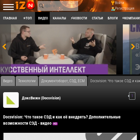
Войти
Регистрация
ГЛАВНАЯ
⭐ТОП
ВИДЕО
КАНАЛЫ
⚡НОВОСТИ
СТАТЬИ
БЛОГИ
◽КОМПАНИ
Видео
Технологии
Документоборот, СЭД, ECM
Docsvision: Что такое СЭД и к
1
ДоксВижн (Docsvision)
Docsvision: Что такое СЭД и как её внедрять? Дополнительные
возможности СЭД - видео
HD