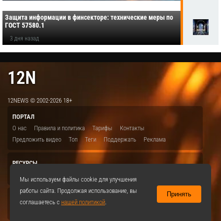
Защита информации в финсекторе: технические меры по
ГОСТ 57580.1
3 дня назад
12N
12NEWS © 2002-2026 18+
ПОРТАЛ
О нас
Правила и политика
Тарифы
Контакты
Предложить видео
Топ
Теги
Поддержать
Реклама
РЕСУРСЫ
ITBION.RU
12N.RU
EDU.12N
SMART.12N
12NEWS.RU
Мы используем файлы cookie для улучшения
работы сайта. Продолжая использование, вы
Принять
СОЦСЕТИ
соглашаетесь с
нашей политикой
.
VKontakte