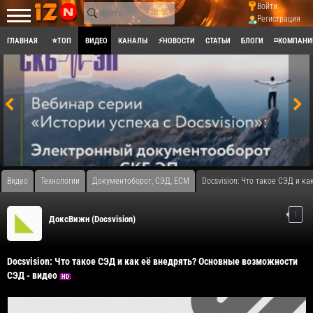
Войти
Регистрация
ГЛАВНАЯ
⭐ТОП
ВИДЕО
КАНАЛЫ
⚡НОВОСТИ
СТАТЬИ
БЛОГИ
◽КОМПАНИ
Видео
Технологии
Документоборот, СЭД, ECM
Docsvision: Что такое СЭД и к
1
ДоксВижн (Docsvision)
Docsvision: Что такое СЭД и как её внедрять? Основные возможности
СЭД - видео
HD