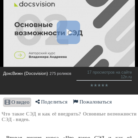
17 просмотров на сайте
ДоксВижн (Docsvision)
275 роликов
12n.ru
Поделиться
Пожаловаться
О видео
Что такое СЭД и как её внедрять? Основные возможности
СЭД - видео.
Вторая лекция курса «Что такое СЭД и как её