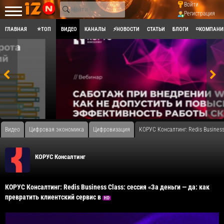
Войти
Регистрация
ГЛАВНАЯ
⭐ТОП
ВИДЕО
КАНАЛЫ
⚡НОВОСТИ
СТАТЬИ
БЛОГИ
◽КОМПАНИ
Видео
Цифровая экономика
Цифровизация
​КОРУС Консалтинг: Redis Busines
КОРУС Консалтинг
​КОРУС Консалтинг: Redis Business Class: сессия «За деньги — да: как
превратить клиентский сервис в
HD