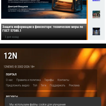
Защита информации в финсекторе: технические меры по
ГОСТ 57580.1
3 дня назад
12N
12NEWS © 2002-2026 18+
ПОРТАЛ
О нас
Правила и политика
Тарифы
Контакты
Предложить видео
Топ
Теги
Поддержать
Реклама
РЕСУРСЫ
ITBION.RU
12N.RU
EDU.12N
SMART.12N
12NEWS.RU
Мы используем файлы cookie для улучшения