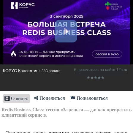
6 просмотров на сайте 12n.ru
КОРУС Консалтинг
383 ролика
Поделиться
Пожаловаться
О видео
Redis Business Class: сессия «За деньги — да: как превратить
клиентский сервис в.
Экономику снова штормит: издержки растут, спрос