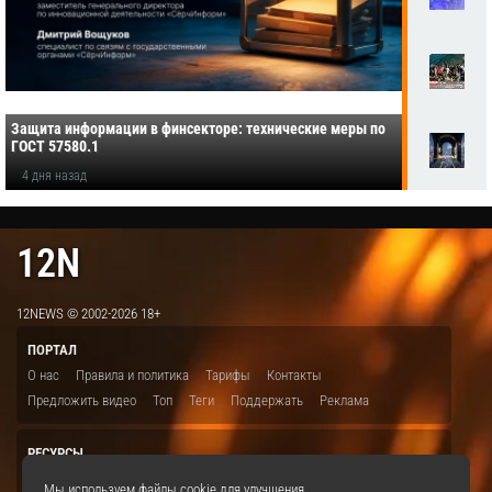
Защита информации в финсекторе: технические меры по
ГОСТ 57580.1
4 дня назад
12N
12NEWS © 2002-2026 18+
ПОРТАЛ
О нас
Правила и политика
Тарифы
Контакты
Предложить видео
Топ
Теги
Поддержать
Реклама
РЕСУРСЫ
ITBION.RU
12N.RU
EDU.12N
SMART.12N
12NEWS.RU
Мы используем файлы cookie для улучшения