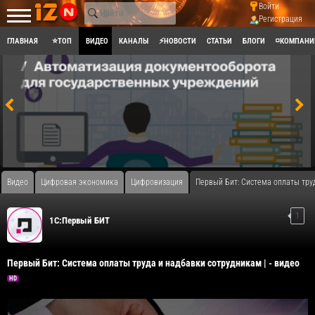
Войти
Регистрация
ГЛАВНАЯ
⭐ТОП
ВИДЕО
КАНАЛЫ
⚡НОВОСТИ
СТАТЬИ
БЛОГИ
◽КОМПАНИ
Видео
Цифровая экономика
Цифровизация
Первый Бит: Система оплаты труд
1
1С:Первый БИТ
Первый Бит: Система оплаты труда и надбавки сотрудникам | - видео
HD