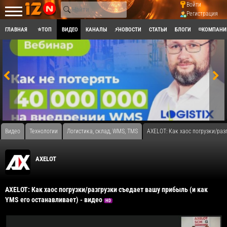
Войти
Регистрация
ГЛАВНАЯ
⭐ТОП
ВИДЕО
КАНАЛЫ
⚡НОВОСТИ
СТАТЬИ
БЛОГИ
◽КОМПАНИ
Видео
Технологии
Логистика, склад, WMS, TMS
AXELOT: Как хаос погрузки/раз
AXELOT
AXELOT: Как хаос погрузки/разгрузки съедает вашу прибыль (и как
YMS его останавливает) - видео
HD