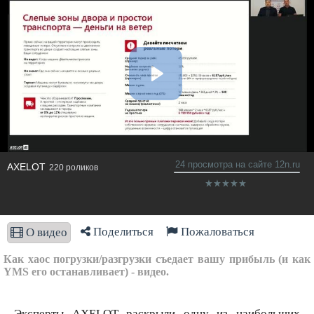
24 просмотра на сайте 12n.ru
AXELOT
220 роликов
Поделиться
Пожаловаться
О видео
Как хаос погрузки/разгрузки съедает вашу прибыль (и как
YMS его останавливает) - видео.
Эксперты AXELOT раскрыли одну из наибольших