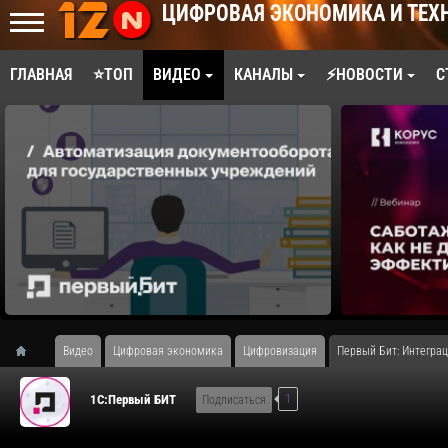
ЦИФРОВАЯ ЭКОНОМИКА И ТЕХ
ГЛАВНАЯ
⭐ТОП
ВИДЕО
КАНАЛЫ
⚡НОВОСТИ
С
Видео
Цифровая экономика
Цифровизация
Первый Бит: Интеграц
1
1С:Первый БИТ
Подписаться