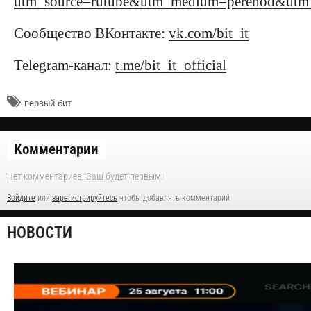
utm_source=rutube&utm_medium=perehod&utm_c
Сообщество ВКонтакте:
vk.com/bit_it
Telegram-канал:
t.me/bit_it_official
​первый бит
Комментарии
Нет комментариев. Ваш будет первым!
Войдите
или
зарегистрируйтесь
чтобы добавлять комментарии
НОВОСТИ