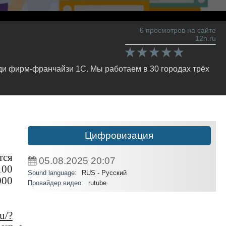
6 просмотров на сайте
12n.ru
и фирм-франчайзи 1С. Мы работаем в 30 городах трёх
Цифровизация
тся
05.08.2025
20:07
100
Sound language:
RUS - Русский
000
Провайдер видео:
rutube
u/?