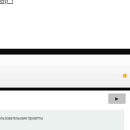
erp_vygody_dlya_biznesa
▶
ользовательские промпты