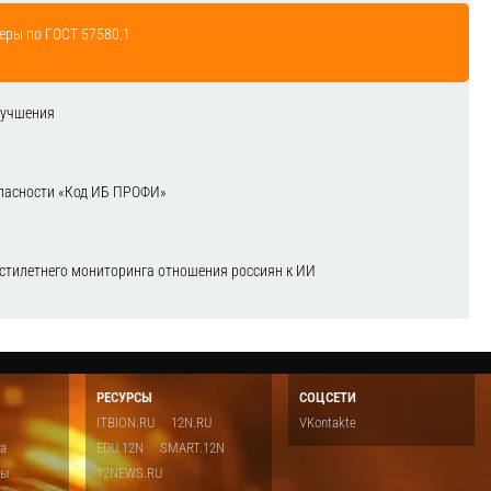
еры по ГОСТ 57580.1
лучшения
зопасности «Код ИБ ПРОФИ»
естилетнего мониторинга отношения россиян к ИИ
РЕСУРСЫ
СОЦСЕТИ
ITBION.RU
12N.RU
VKontakte
ка
EDU.12N
SMART.12N
ты
12NEWS.RU