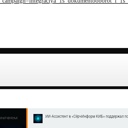
ampaign=integraciya_1s_dokumentooborot_i_1s_
ИИ-Ассистент в «СёрчИнформ КИБ» поддержал п