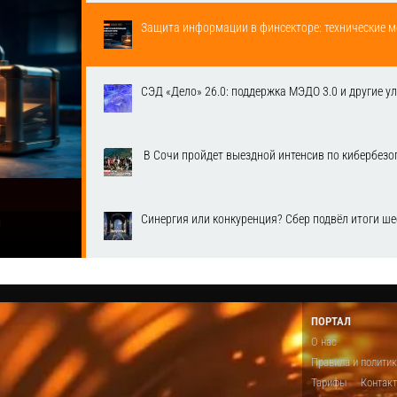
Защита информации в финсекторе: технические м
СЭД «Дело» 26.0: поддержка МЭДО 3.0 и другие у
​ В Сочи пройдет выездной интенсив по кибербе
Синергия или конкуренция? Сбер подвёл итоги ш
1
ПОРТАЛ
О нас
Правила и полити
Тарифы
Контак