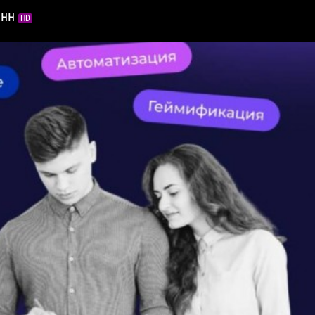
янн
HD