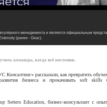
регулярного менеджмента и является официальным предста
ensity (ранее - Geac).
учить команды, когда всё постоянн.
УС Консалтинг» рассказали, как превратить обуче
звития бизнеса и прокачивать soft skills 
 Setters Education, бизнес-консультант с опы