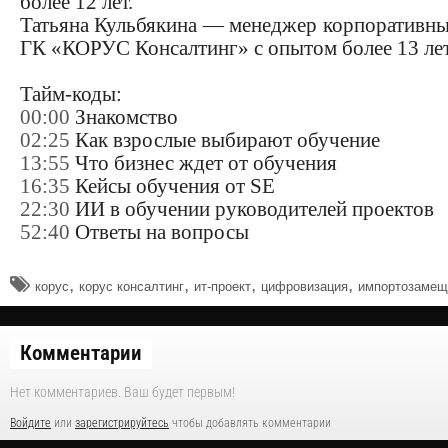
более 12 лет.
Татьяна Кульбякина — менеджер корпоративны
ГК «КОРУС Консалтинг» с опытом более 13 ле
Тайм-коды:
00:00
Знакомство
02:25
Как взрослые выбирают обучение
13:55
Что бизнес ждет от обучения
16:35
Кейсы обучения от SE
22:30
ИИ в обучении руководителей проектов
52:40
Ответы на вопросы
,
,
,
,
корус
корус консалтинг
ит-проект
цифровизация
импортозамещ
Комментарии
Нет комментариев. Ваш будет первым!
Войдите
или
зарегистрируйтесь
чтобы добавлять комментарии