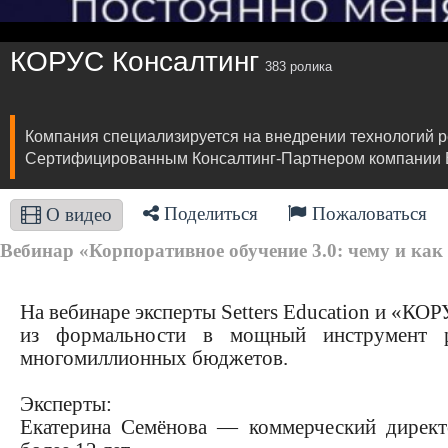
КОРУС Консалтинг
383 ролика
Компания специализируется на внедрении технологий 
Сертифицированным Консалтинг-Партнером компании Ext
Поделиться
Пожаловаться
О видео
Вебинар «Корпоративное обучение 3.0: чему и как 
На вебинаре эксперты Setters Education и «КОР
из формальности в мощный инструмент ра
многомиллионных бюджетов.
Эксперты:
Екатерина Семёнова — коммерческий директор