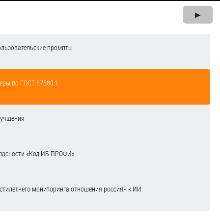
▶
ользовательские промпты
еры по ГОСТ 57580.1
лучшения
зопасности «Код ИБ ПРОФИ»
естилетнего мониторинга отношения россиян к ИИ