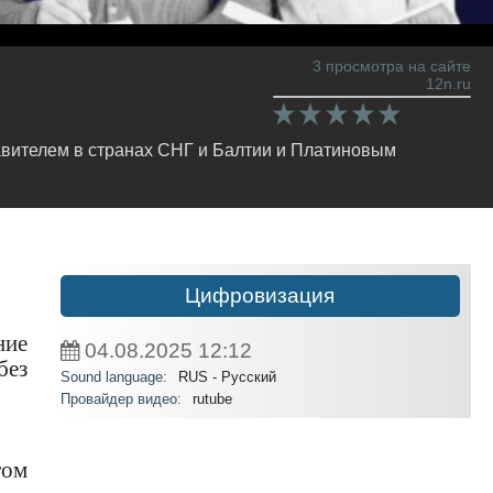
3 просмотра на сайте
12n.ru
вителем в странах СНГ и Балтии и Платиновым
Цифровизация
ние
04.08.2025
12:12
без
Sound language:
RUS - Русский
Провайдер видео:
rutube
том