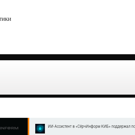
тики
ИИ-Ассистент в «СёрчИнформ КИБ» поддержал п