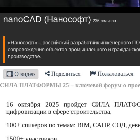
nanoCAD (Нанософт)
236 роликов
«Нанософт» – российский разработчик инженерного ПО
сопровождения объектов промышленного и гражданского 
производстве.
Поделиться
Пожаловаться
О видео
СИЛА ПЛАТФОРМЫ 25 – ключевой форум о проекти
16 октября 2025 пройдет СИЛА ПЛАТФО
цифровизации в сфере строительства.
100+ спикеров по темам: BIM, САПР, СОД, де
1500+ участников,