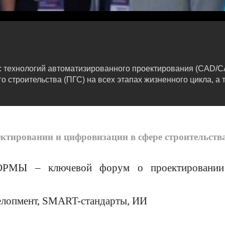
: технологий автоматизированного проектирования (CAD/
строительства (ПГС) на всех этапах жизненного цикла, а 
ровании и цифровизации в сфере строительства 
РМЫ – ключевой форум о проектировани
велопмент, SMART-стандарты, ИИ