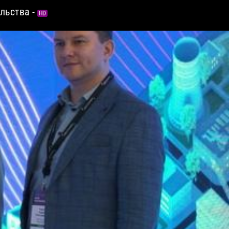
льства -
HD