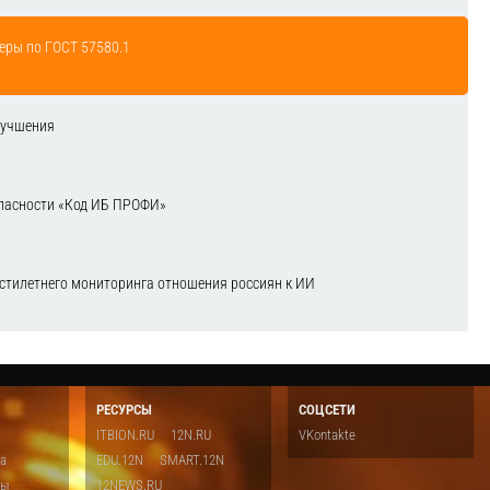
еры по ГОСТ 57580.1
лучшения
зопасности «Код ИБ ПРОФИ»
естилетнего мониторинга отношения россиян к ИИ
РЕСУРСЫ
СОЦСЕТИ
ITBION.RU
12N.RU
VKontakte
ка
EDU.12N
SMART.12N
ты
12NEWS.RU