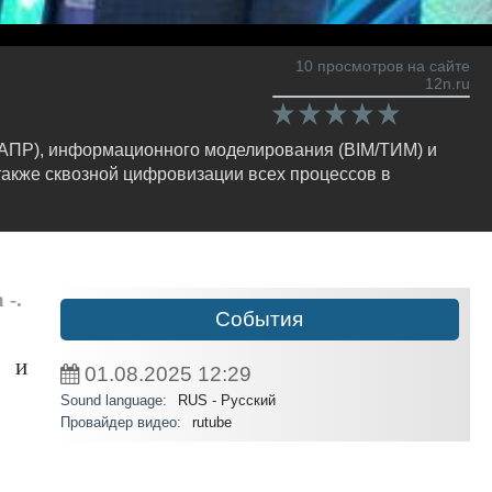
10 просмотров на сайте
12n.ru
САПР), информационного моделирования (BIM/ТИМ) и
также сквозной цифровизации всех процессов в
-.
События
и и
01.08.2025
12:29
Sound language:
RUS - Русский
Провайдер видео:
rutube