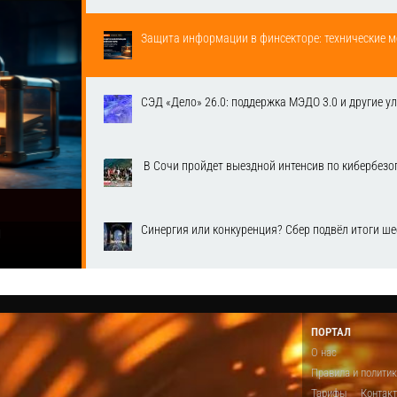
Защита информации в финсекторе: технические м
СЭД «Дело» 26.0: поддержка МЭДО 3.0 и другие у
​ В Сочи пройдет выездной интенсив по кибербе
Синергия или конкуренция? Сбер подвёл итоги ш
1
ПОРТАЛ
О нас
Правила и полити
Тарифы
Контак