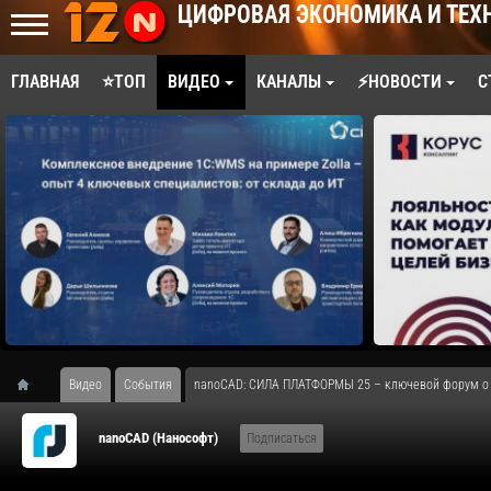
ЦИФРОВАЯ ЭКОНОМИКА И ТЕХ
ГЛАВНАЯ
⭐ТОП
ВИДЕО
КАНАЛЫ
⚡НОВОСТИ
С
Видео
События
nanoCAD: СИЛА ПЛАТФОРМЫ 25 – ключевой форум о п
nanoCAD (Нанософт)
Подписаться