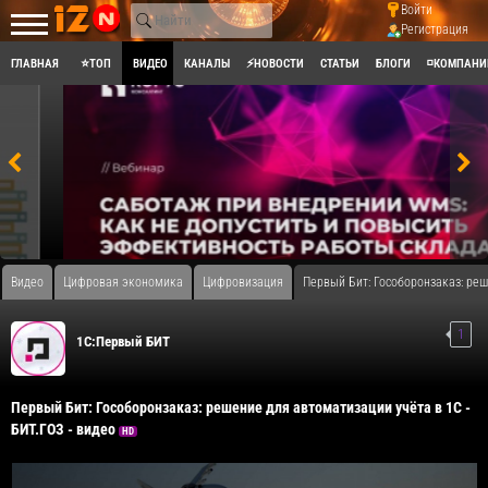
Войти
Регистрация
ГЛАВНАЯ
⭐ТОП
ВИДЕО
КАНАЛЫ
⚡НОВОСТИ
СТАТЬИ
БЛОГИ
◽КОМПАНИ
Видео
Цифровая экономика
Цифровизация
Первый Бит: Гособоронзаказ: реш
1
1С:Первый БИТ
Первый Бит: Гособоронзаказ: решение для автоматизации учёта в 1С -
БИТ.ГОЗ - видео
HD