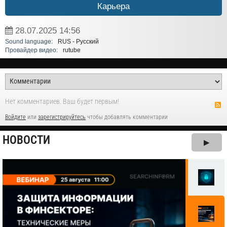
Карьера
28.07.2025
14:56
Sound language:
RUS - Русский
Провайдер видео:
rutube
Нет комментариев. Ваш будет первым!
Войдите
или
зарегистрируйтесь
чтобы добавлять комментарии
НОВОСТИ
▶