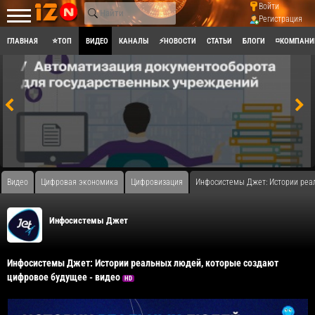
Войти
Регистрация
ГЛАВНАЯ
⭐ТОП
ВИДЕО
КАНАЛЫ
⚡НОВОСТИ
СТАТЬИ
БЛОГИ
◽КОМПАНИ
Видео
Цифровая экономика
Цифровизация
Инфосистемы Джет: Истории реал
Инфосистемы Джет
Инфосистемы Джет: Истории реальных людей, которые создают
цифровое будущее - видео
HD