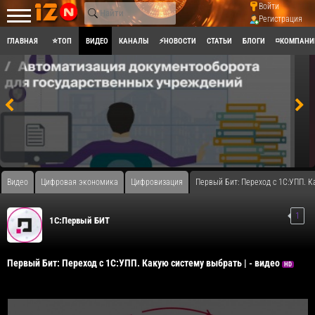
Войти
Регистрация
ГЛАВНАЯ
⭐ТОП
ВИДЕО
КАНАЛЫ
⚡НОВОСТИ
СТАТЬИ
БЛОГИ
◽КОМПАНИ
Видео
Цифровая экономика
Цифровизация
Первый Бит: Переход с 1С:УПП. К
1
1С:Первый БИТ
Первый Бит: Переход с 1С:УПП. Какую систему выбрать | - видео
HD