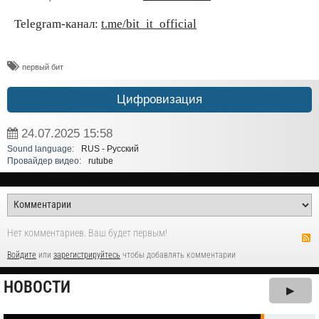
Telegram-канал:
t.me/bit_it_official
​первый бит
Цифровизация
24.07.2025
15:58
Sound language:
RUS - Русский
Провайдер видео:
rutube
Нет комментариев. Ваш будет первым!
Войдите
или
зарегистрируйтесь
чтобы добавлять комментарии
НОВОСТИ
▶