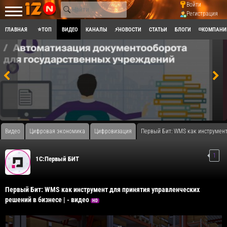
Войти
Регистрация
ГЛАВНАЯ
⭐ТОП
ВИДЕО
КАНАЛЫ
⚡НОВОСТИ
СТАТЬИ
БЛОГИ
◽КОМПАНИ
Видео
Цифровая экономика
Цифровизация
Первый Бит: WMS как инструмент 
1
1С:Первый БИТ
Первый Бит: WMS как инструмент для принятия управленческих
решений в бизнесе | - видео
HD