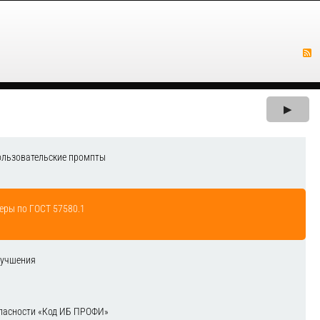
▶
ользовательские промпты
еры по ГОСТ 57580.1
лучшения
зопасности «Код ИБ ПРОФИ»