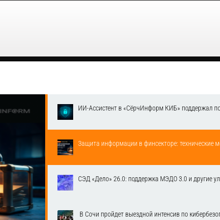
ИИ-Ассистент в «СёрчИнформ КИБ» поддержал п
Защита информации в финсекторе: технические м
СЭД «Дело» 26.0: поддержка МЭДО 3.0 и другие у
​ В Сочи пройдет выездной интенсив по кибербе