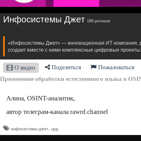
Инфосистемы Джет
189 роликов
«Инфосистемы Джет» — инновационная ИТ-компания, ра
создает вместе с ними комплексные цифровые проекты
Поделиться
Пожаловаться
О видео
Применение обработки естественного языка в OSIN
Алина, OSINT-аналитик,
автор телеграм-канала rawrd.channel
,
инфосистемы джет
цод