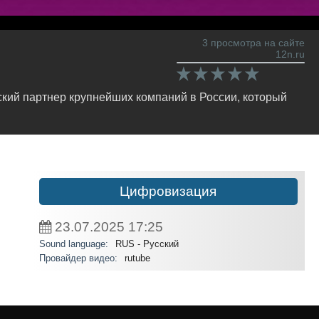
3 просмотра на сайте
12n.ru
кий партнер крупнейших компаний в России, который
Цифровизация
23.07.2025
17:25
Sound language:
RUS - Русский
Провайдер видео:
rutube