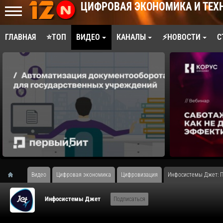
ЦИФРОВАЯ ЭКОНОМИКА И ТЕХ
ГЛАВНАЯ
⭐ТОП
ВИДЕО
КАНАЛЫ
⚡НОВОСТИ
С
Видео
Цифровая экономика
Цифровизация
Инфосистемы Джет: П
Инфосистемы Джет
Подписаться