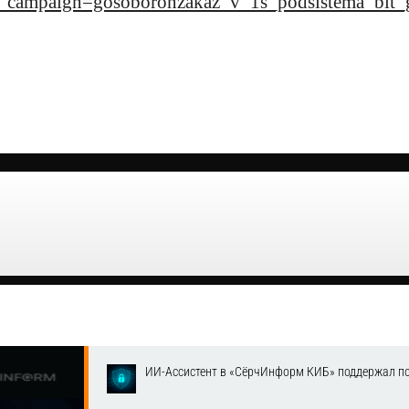
ampaign=gosoboronzakaz_v_1s_podsistema_bit_go
ИИ-Ассистент в «СёрчИнформ КИБ» поддержал п