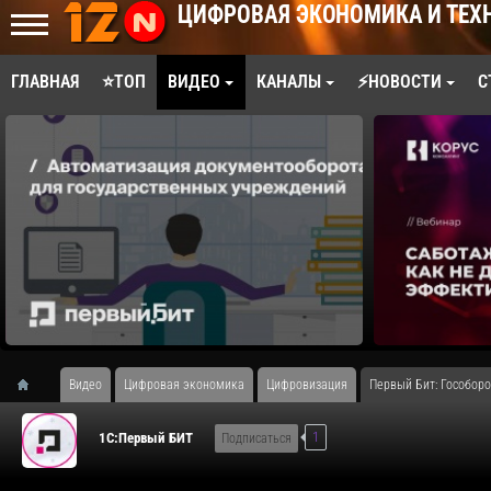
ЦИФРОВАЯ ЭКОНОМИКА И ТЕХ
ГЛАВНАЯ
⭐ТОП
ВИДЕО
КАНАЛЫ
⚡НОВОСТИ
С
Видео
Цифровая экономика
Цифровизация
Первый Бит: Гособоро
1
1С:Первый БИТ
Подписаться