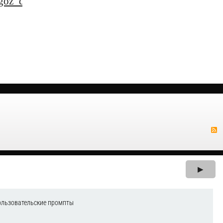
z_dlya_podgotovki_i_sdachi_otchetnosti
▶
ользовательские промпты