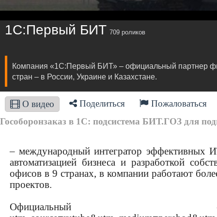
1С:Первый БИТ
709 роликов
Компания «1С:Первый БИТ» – официальный партнер фир
стран – в России, Украине и Казахстане.
Поделиться
Пожаловаться
О видео
Гособоронзаказ в 1С: подсистема БИТ.ГОЗ для подго
– международный интегратор эффективных ИТ
автоматизацией бизнеса и разработкой соб
офисов в 9 странах, в компании работают боле
проектов.
Официальн