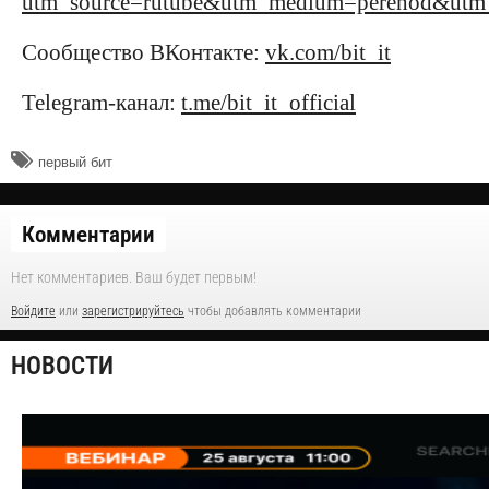
utm_source=rutube&utm_medium=perehod&utm_c
Сообщество ВКонтакте:
vk.com/bit_it
Telegram-канал:
t.me/bit_it_official
​первый бит
Комментарии
Нет комментариев. Ваш будет первым!
Войдите
или
зарегистрируйтесь
чтобы добавлять комментарии
НОВОСТИ