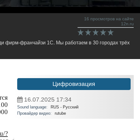
16 просмотров на сайте
12n.ru
и фирм-франчайзи 1С. Мы работаем в 30 городах трёх
Цифровизация
тся
16.07.2025
17:34
100
Sound language:
RUS - Русский
000
Провайдер видео:
rutube
u/?