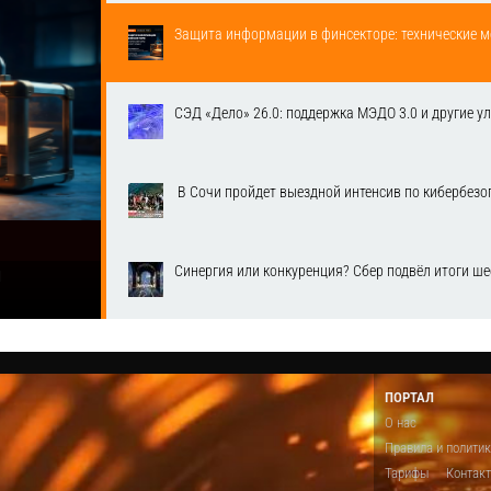
Защита информации в финсекторе: технические м
СЭД «Дело» 26.0: поддержка МЭДО 3.0 и другие у
​ В Сочи пройдет выездной интенсив по кибербе
Синергия или конкуренция? Сбер подвёл итоги ш
1
ПОРТАЛ
О нас
Правила и полити
Тарифы
Контак