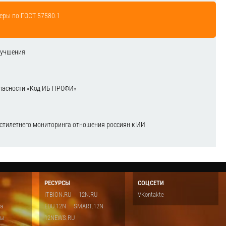
еры по ГОСТ 57580.1
лучшения
зопасности «Код ИБ ПРОФИ»
естилетнего мониторинга отношения россиян к ИИ
РЕСУРСЫ
СОЦСЕТИ
ITBION.RU
12N.RU
VKontakte
ка
EDU.12N
SMART.12N
ты
12NEWS.RU