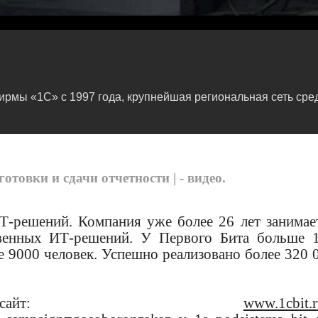
мы «1С» с 1997 года, крупнейшая региональная сеть сред
товки и сдачи отчетности | - видео.
-решений. Компания уже более 26 лет занимае
ственных ИТ-решений. У Первого Бита больше 
е 9000 человек. Успешно реализовано более 320 
ый сайт:
www.1cbit.r