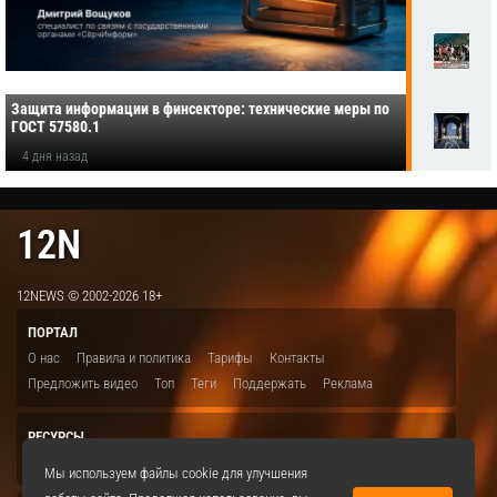
Защита информации в финсекторе: технические меры по
ГОСТ 57580.1
4 дня назад
12N
12NEWS © 2002-2026 18+
ПОРТАЛ
О нас
Правила и политика
Тарифы
Контакты
Предложить видео
Топ
Теги
Поддержать
Реклама
РЕСУРСЫ
ITBION.RU
12N.RU
EDU.12N
SMART.12N
12NEWS.RU
Мы используем файлы cookie для улучшения