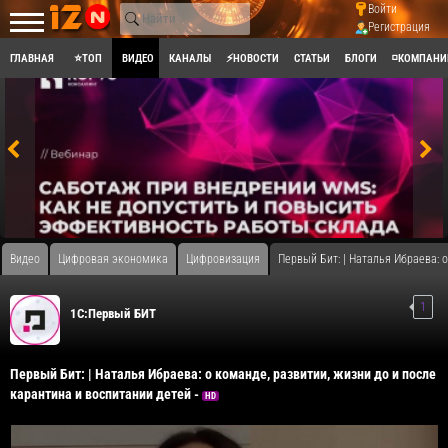
Войти
Регистрация
ГЛАВНАЯ
⭐ТОП
ВИДЕО
КАНАЛЫ
⚡НОВОСТИ
СТАТЬИ
БЛОГИ
◽КОМПАНИ
Видео
Цифровая экономика
Цифровизация
Первый Бит: | Наталья Ибраева: о
1
1С:Первый БИТ
Первый Бит: | Наталья Ибраева: о команде, развитии, жизни до и после
карантина и воспитании детей -
HD