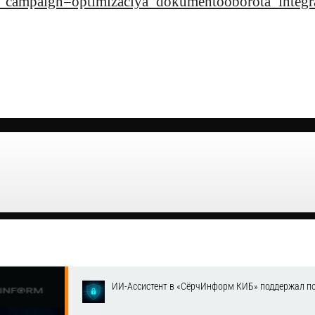
ampaign=optimizaciya_dokumentooborota_integr
ИИ-Ассистент в «СёрчИнформ КИБ» поддержал п