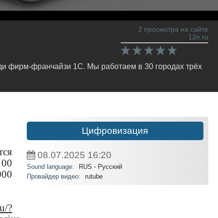
2 просмотра на сайте
12n.ru
и фирм-франчайзи 1С. Мы работаем в 30 городах трёх
Цифровизация
тся
08.07.2025
16:20
100
Sound language:
RUS - Русский
000
Провайдер видео:
rutube
u/?