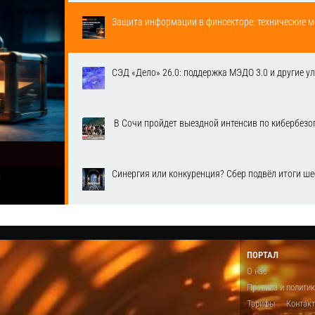
Защита информации в финсекторе: технические м
СЭД «Дело» 26.0: поддержка МЭДО 3.0 и другие у
​ В Сочи пройдет выездной интенсив по кибербе
Синергия или конкуренция? Сбер подвёл итоги ш
1
ПОРТАЛ
О нас
Правила и полити
Тарифы
Контак