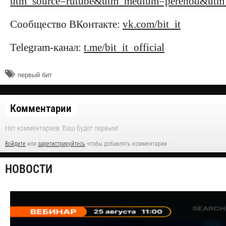
utm_source=rutube&utm_medium=perehod&utm_c
Сообщество ВКонтакте:
vk.com/bit_it
Telegram-канал:
t.me/bit_it_official
​первый бит
Комментарии
Нет комментариев. Ваш будет первым!
Войдите
или
зарегистрируйтесь
чтобы добавлять комментарии
НОВОСТИ