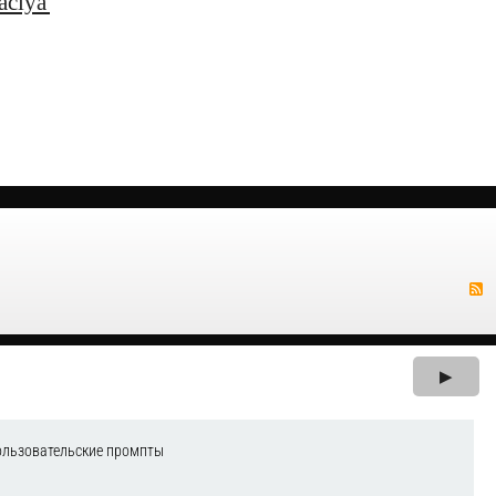
aciya_1s_dokumentooborot_s_1s_erp
▶
ользовательские промпты