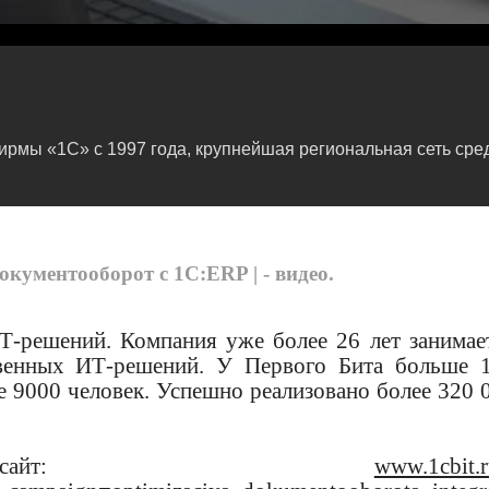
мы «1С» с 1997 года, крупнейшая региональная сеть сред
кументооборот с 1С:ERP | - видео.
-решений. Компания уже более 26 лет занимае
ственных ИТ-решений. У Первого Бита больше 
е 9000 человек. Успешно реализовано более 320 
ый сайт:
www.1cbit.r