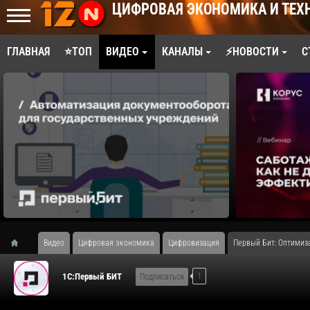
ЦИФРОВАЯ ЭКОНОМИКА И ТЕХ
ГЛАВНАЯ
⭐ТОП
ВИДЕО
КАНАЛЫ
⚡НОВОСТИ
С
Видео
Цифровая экономика
Цифровизация
Первый Бит: Оптимиза
1
1С:Первый БИТ
Подписаться