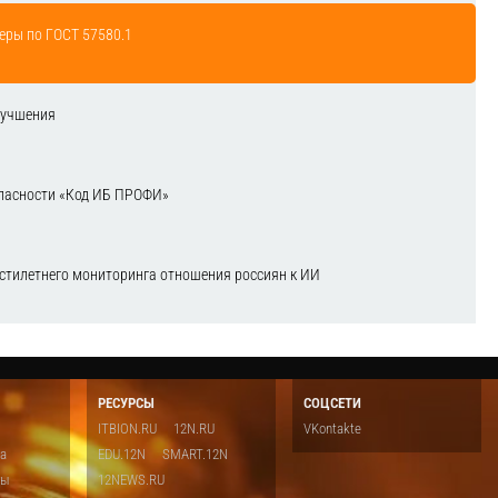
еры по ГОСТ 57580.1
лучшения
зопасности «Код ИБ ПРОФИ»
естилетнего мониторинга отношения россиян к ИИ
РЕСУРСЫ
СОЦСЕТИ
ITBION.RU
12N.RU
VKontakte
ка
EDU.12N
SMART.12N
ты
12NEWS.RU