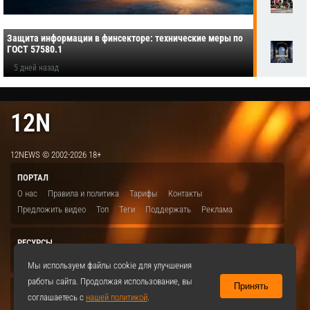
Защита информации в финсекторе: технические меры по
ГОСТ 57580.1
5 дней назад
12N
12NEWS © 2002-2026 18+
ПОРТАЛ
О нас
Правила и политика
Тарифы
Контакты
Предложить видео
Топ
Теги
Поддержать
Реклама
РЕСУРСЫ
ITBION.RU
12N.RU
EDU.12N
SMART.12N
12NEWS.RU
Мы используем файлы cookie для улучшения
работы сайта. Продолжая использование, вы
Принять
СОЦСЕТИ
соглашаетесь с
нашей политикой
.
VKontakte