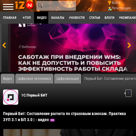
Войти
Регистрация
ГЛАВНАЯ
⭐ТОП
ВИДЕО
КАНАЛЫ
⚡НОВОСТИ
СТАТЬИ
БЛОГИ
◽КОМПАНИ
Видео
Цифровая экономика
Цифровизация
Первый Бит: Составление расчета
1
1С:Первый БИТ
Первый Бит: Составление расчета по страховым взносам. Практика
ЗУП 3.1 и БП 3.0 | - видео
HD