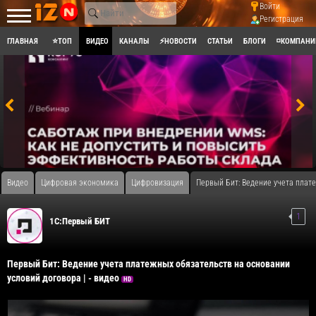
Войти
Регистрация
ГЛАВНАЯ
⭐ТОП
ВИДЕО
КАНАЛЫ
⚡НОВОСТИ
СТАТЬИ
БЛОГИ
◽КОМПАНИ
Видео
Цифровая экономика
Цифровизация
Первый Бит: Ведение учета плате
1
1С:Первый БИТ
Первый Бит: Ведение учета платежных обязательств на основании
условий договора | - видео
HD