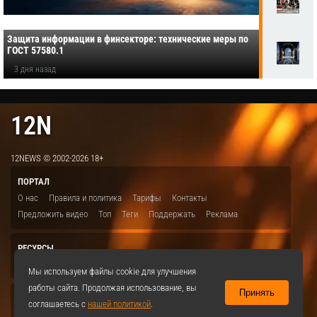
Защита информации в финсекторе: технические меры по
ГОСТ 57580.1
3 дня назад
12N
12NEWS © 2002-2026 18+
ПОРТАЛ
О нас
Правила и политика
Тарифы
Контакты
Предложить видео
Топ
Теги
Поддержать
Реклама
РЕСУРСЫ
ITBION.RU
12N.RU
EDU.12N
SMART.12N
12NEWS.RU
Мы используем файлы cookie для улучшения
работы сайта. Продолжая использование, вы
Принять
СОЦСЕТИ
соглашаетесь с
нашей политикой
.
VKontakte