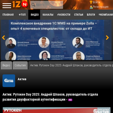
Войти
Регистрация
ГЛАВНАЯ
⭐ТОП
ВИДЕО
КАНАЛЫ
⚡НОВОСТИ
СТАТЬИ
БЛОГИ
◽КОМПАНИ
Видео
События
Актив: Рутокен Day 2025: Андрей Шпаков, руководитель отдела
Актив
Актив: Рутокен Day 2025: Андрей Шпаков, руководитель отдела
развития двухфакторной аутентификации -
HD