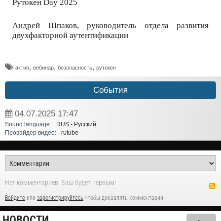
Рутокен Day 2025
Андрей Шпаков, руководитель отдела развития
двухфакторной аутентификации
,
,
,
актив
вебинар
безопасность
рутокен
События
04.07.2025
17:47
Sound language:
RUS - Русский
Провайдер видео:
rutube
Нет комментариев. Ваш будет первым!
Войдите
или
зарегистрируйтесь
чтобы добавлять комментарии
НОВОСТИ