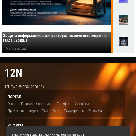
Защита информации в финсекторе: технические меры по
ГОСТ 57580.1
5 дней назад
12N
12NEWS © 2002-2026 18+
ПОРТАЛ
О нас
Правила и политика
Тарифы
Контакты
Предложить видео
Топ
Теги
Поддержать
Реклама
РЕСУРСЫ
ITBION.RU
12N.RU
EDU.12N
SMART.12N
12NEWS.RU
Мы используем файлы cookie для улучшения