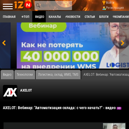
Войти
Регистрация
ГЛАВНАЯ
⭐ТОП
ВИДЕО
КАНАЛЫ
⚡НОВОСТИ
СТАТЬИ
БЛОГИ
◽КОМПАНИ
Видео
Технологии
Логистика, склад, WMS, TMS
AXELOT: Вебинар: "Автоматизаци
AXELOT
AXELOT: Вебинар: "Автоматизация склада: с чего начать?" - видео
HD