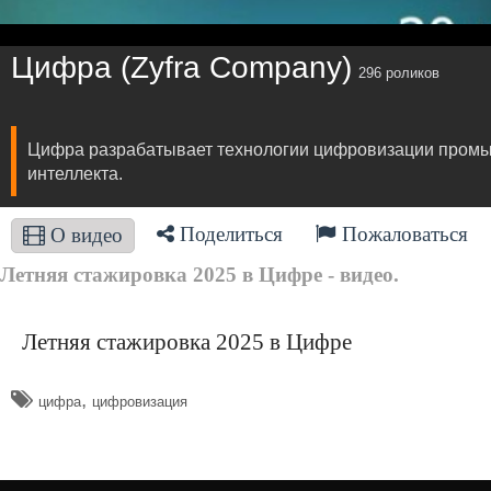
Цифра (Zyfra Company)
296 роликов
​Цифра разрабатывает технологии цифровизации промыш
интеллекта.
Поделиться
Пожаловаться
О видео
Летняя стажировка 2025 в Цифре - видео.
Летняя стажировка 2025 в Цифре
,
​цифра
цифровизация