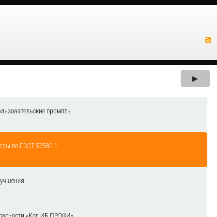
▶
ользовательские промпты
еры по ГОСТ 57580.1
лучшения
зопасности «Код ИБ ПРОФИ»