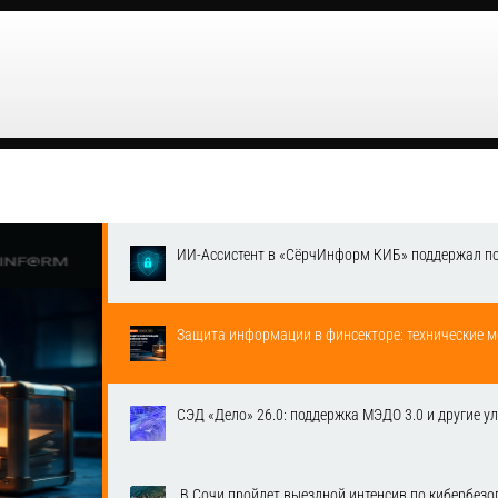
ИИ-Ассистент в «СёрчИнформ КИБ» поддержал п
Защита информации в финсекторе: технические м
СЭД «Дело» 26.0: поддержка МЭДО 3.0 и другие у
​ В Сочи пройдет выездной интенсив по кибербе