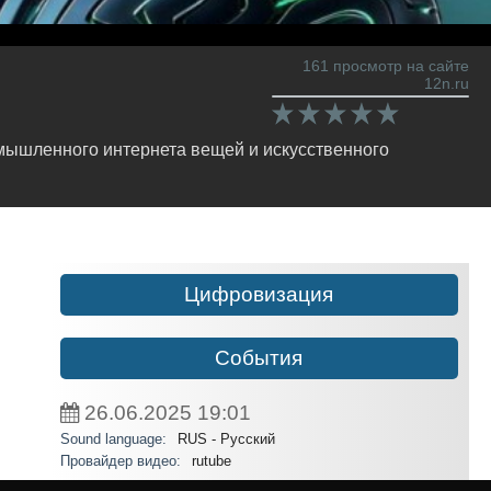
161 просмотр на сайте
12n.ru
мышленного интернета вещей и искусственного
Цифровизация
События
26.06.2025
19:01
Sound language:
RUS - Русский
Провайдер видео:
rutube