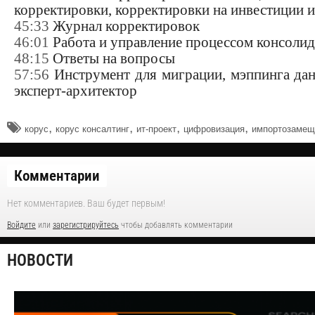
корректировки, корректировки на инвестиции и
45:33
Журнал корректировок
46:01
Работа и управление процессом консоли
48:15
Ответы на вопросы
57:56
Инструмент для миграции, мэппинга да
эксперт-архитектор
,
,
,
,
корус
корус консалтинг
ит-проект
цифровизация
импортозамещ
Комментарии
Нет комментариев. Ваш будет первым!
Войдите
или
зарегистрируйтесь
чтобы добавлять комментарии
НОВОСТИ