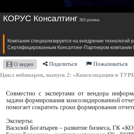
КОРУС Консалтинг
383 ролика
Компания специализируется на внедрении технологий 
Сертифицированным Консалтинг-Партнером компании Ext
Поделиться
Пожаловаться
О видео
Цикл вебинаров, выпуск 2: «Консолидация в ТУРБ
Совместно с экспертами от вендора инфор
задачи формирования консолидированной отчет
помогает сократить сроки формирования отчетн
Эксперты:
Василий Богатырев – развитие бизнеса, ГК «К