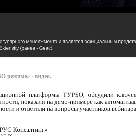
регулярного менеджмента и является официальным предста
ensity (ранее - Geac).
О режиме» - видео.
мационной платформы ТУРБО, обсудили ключе
ности, показали на демо-примере как автоматиза
ости и ответили на вопросы участников вебинара
ОРУС Консалтинг»