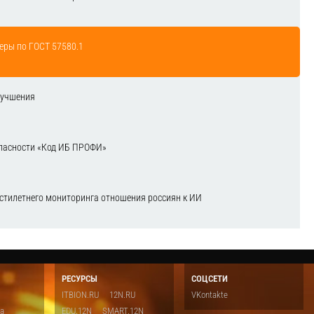
еры по ГОСТ 57580.1
лучшения
зопасности «Код ИБ ПРОФИ»
естилетнего мониторинга отношения россиян к ИИ
РЕСУРСЫ
СОЦСЕТИ
ITBION.RU
12N.RU
VKontakte
ка
EDU.12N
SMART.12N