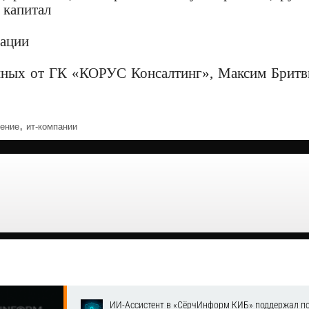
 капитал
дации
нных от ГК «КОРУС Консалтинг», Максим Бритв
,
ение
ит-компании
ИИ-Ассистент в «СёрчИнформ КИБ» поддержал п