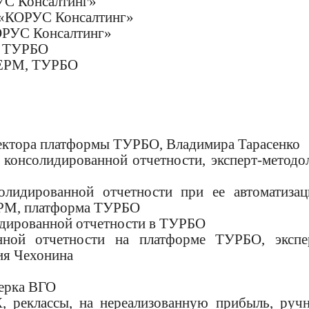
РУС Консалтинг»
К «КОРУС Консалтинг»
КОРУС Консалтинг»
, ТУРБО
я EPM, ТУРБО
ектора платформы ТУРБО, Владимира Тарасенко
консолидированной отчетности, эксперт-методо
идированной отчетности при ее автоматизац
EPM, платформа ТУРБО
идированной отчетности в ТУРБО
ной отчетности на платформе ТУРБО, экспе
ия Чехонина
верка ВГО
X, реклассы, на нереализованную прибыль, руч