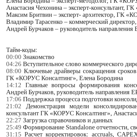
Елена Бородина – эксперт-методолог, ГК «КО
Анастасия Чехонина – эксперт-консультант, Г
Максим Бритвин – эксперт- архитектор, ГК «
Владимир Тарасенко – коммерческий директор
Андрей Бурчаков – руководитель направлени
Тайм-коды:
00:00
Знакомство
04:26
Вступительное слово коммерческого дир
08:00
Ключевые драйверы сокращения сроков 
ГК «КОРУС Консалтинг», Елена Бородина
14:12
Главные вопросы формирования консол
Андрей Бурчаков, руководитель направления 
17:06
Поддержка процесса подготовки консол
21:02
Демонстрация модели консолидирован
консультант ГК «КОРУС Консалтинг», Анастас
22:27
Загрузка справочников и данных
25:49
Формирование Standalone отчетности, с
31:15
Расчет корректировок: accruals, CAPE