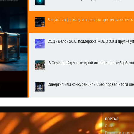
Защита информации в финсекторе: технические м
СЭД «Дело» 26.0: поддержка МЭДО 3.0 и другие у
​ В Сочи пройдет выездной интенсив по кибербе
Синергия или конкуренция? Сбер подвёл итоги ш
1
ПОРТАЛ
О нас
Правила и полити