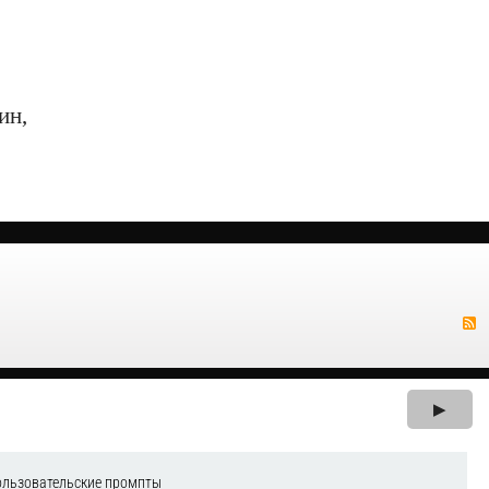
ин,
▶
ользовательские промпты