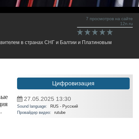
7 просмотров на сайте
12n.ru
вителем в странах СНГ и Балтии и Платиновым
Цифровизация
вые
27.05.2025
13:30
ция
Sound language:
RUS - Русский
.
Провайдер видео:
rutube