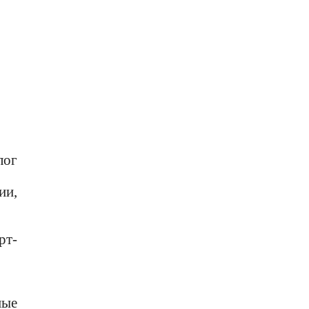
лог
ии,
рт-
ные