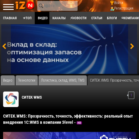
Войти
Регистрация
ГЛАВНАЯ
⭐ТОП
ВИДЕО
КАНАЛЫ
⚡НОВОСТИ
СТАТЬИ
БЛОГИ
◽КОМПАНИ
Видео
Технологии
Логистика, склад, WMS, TMS
СИТЕК.WMS: Прозрачность, точ
1
СИТЕК WMS
СИТЕК.WMS: Прозрачность, точность, эффективность: реальный опыт
внедрения 1С:WMS в компании Эlevel -
HD