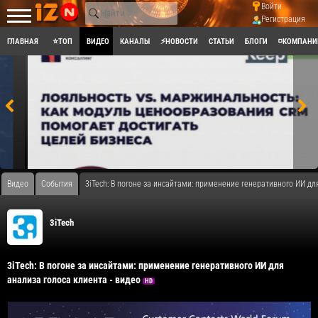
Войти
Регистрация
ГЛАВНАЯ
⭐ТОП
ВИДЕО
КАНАЛЫ
⚡НОВОСТИ
СТАТЬИ
БЛОГИ
◽КОМПАНИ
Видео
События
3iTech: В погоне за инсайтами: применение генеративного ИИ дл
3iTech
3iTech: В погоне за инсайтами: применение генеративного ИИ для
анализа голоса клиента - видео
HD