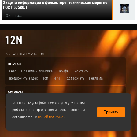
Защита информации в финсекторе: технические меры по
ГОСТ 57580.1
3 дня назад
12N
12NEWS © 2002-2026 18+
ПОРТАЛ
О нас
Правила и политика
Тарифы
Контакты
Предложить видео
Топ
Теги
Поддержать
Реклама
РЕСУРСЫ
ITBION.RU
12N.RU
EDU.12N
SMART.12N
12NEWS.RU
Мы используем файлы cookie для улучшения
работы сайта. Продолжая использование, вы
Принять
СОЦСЕТИ
соглашаетесь с
нашей политикой
.
VKontakte
|