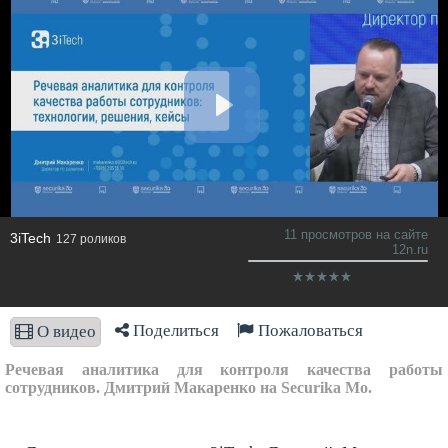
11 просмотров на сайте
3iTech
127 роликов
12n.ru
Поделиться
Пожаловаться
О видео
Речевая аналитика для контроля качества работы
сотрудников. Дмитрий Макаренко на Securika Mo.