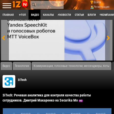
Войти
Регистрация
ГЛАВНАЯ
⭐ТОП
ВИДЕО
КАНАЛЫ
⚡НОВОСТИ
СТАТЬИ
БЛОГИ
◽КОМПАНИ
Видео
Технологии
Коммуникации, голосовые технологии, мессенджеры, боты
3iTech
3iTech: Речевая аналитика для контроля качества работы
сотрудников. Дмитрий Макаренко на Securika Mo
HD