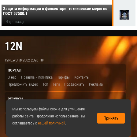
Защита информации в финсекторе: технические меры по
ГОСТ 57580.1
4 дня назад
12N
12NEWS © 2002-2026 18+
ПОРТАЛ
О нас
Правила и политика
Тарифы
Контакты
Предложить видео
Топ
Теги
Поддержать
Реклама
РЕСУРСЫ
ITBION.RU
12N.RU
EDU.12N
SMART.12N
12NEWS.RU
Мы используем файлы cookie для улучшения
работы сайта. Продолжая использование, вы
Принять
СОЦСЕТИ
соглашаетесь с
нашей политикой
.
VKontakte