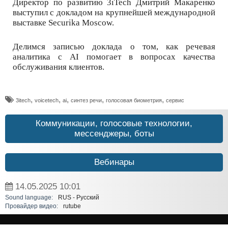
Директор по развитию 3iTech Дмитрий Макаренко
выступил с докладом на крупнейшей международной
выставке Securika Moscow.
Делимся записью доклада о том, как речевая
аналитика с AI помогает в вопросах качества
обслуживания клиентов.
,
,
,
,
,
3itech
voicetech
ai
синтез речи
голосовая биометрия
сервис
Коммуникации, голосовые технологии,
мессенджеры, боты
Вебинары
14.05.2025
10:01
Sound language:
RUS - Русский
Провайдер видео:
rutube