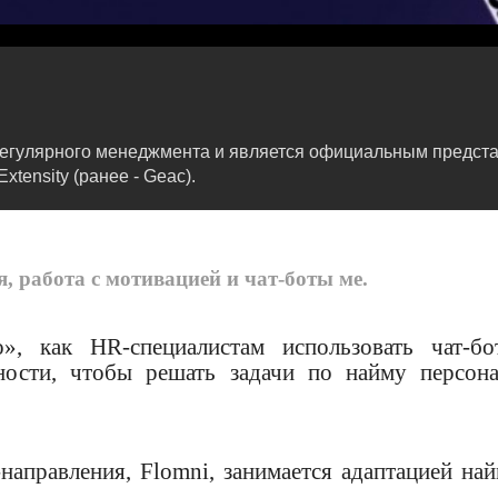
регулярного менеджмента и является официальным предста
ensity (ранее - Geac).
 работа с мотивацией и чат-боты ме.
», как HR-специалистам использовать чат-бо
ности, чтобы решать задачи по найму персона
аправления, Flomni, занимается адаптацией най