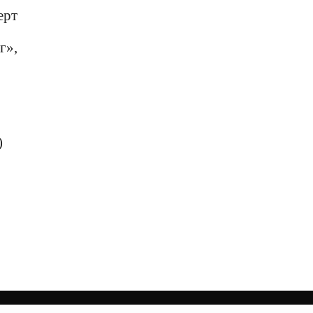
ерт
г»,
)