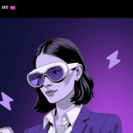
ы ме
HD