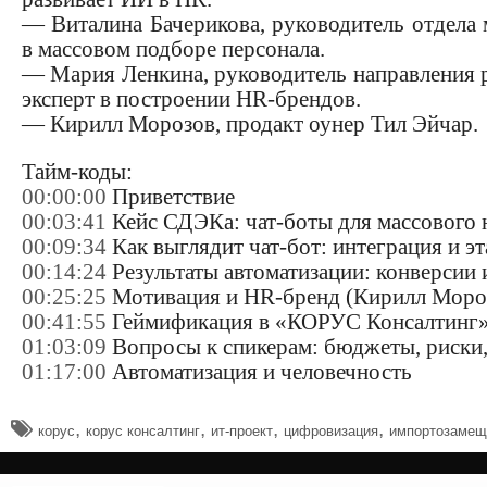
— Виталина Бачерикова, руководитель отдела 
в массовом подборе персонала.
— Мария Ленкина, руководитель направления 
эксперт в построении HR-брендов.
— Кирилл Морозов, продакт оунер Тил Эйчар.
Тайм-коды:
00:00:00
Приветствие
00:03:41
Кейс СДЭКа: чат-боты для массового 
00:09:34
Как выглядит чат-бот: интеграция и э
00:14:24
Результаты автоматизации: конверсии 
00:25:25
Мотивация и HR-бренд (Кирилл Моро
00:41:55
Геймификация в «КОРУС Консалтинг»
01:03:09
Вопросы к спикерам: бюджеты, риски,
01:17:00
Автоматизация и человечность
,
,
,
,
корус
корус консалтинг
ит-проект
цифровизация
импортозамещ