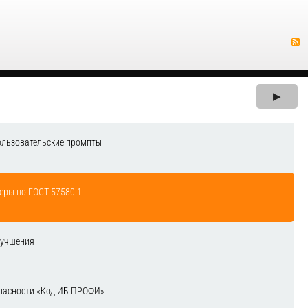
▶
ользовательские промпты
еры по ГОСТ 57580.1
лучшения
зопасности «Код ИБ ПРОФИ»