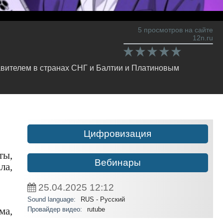
5 просмотров на сайте
12n.ru
вителем в странах СНГ и Балтии и Платиновым
Цифровизация
ты,
Вебинары
ла,
25.04.2025
12:12
Sound language:
RUS - Русский
Провайдер видео:
rutube
ма,