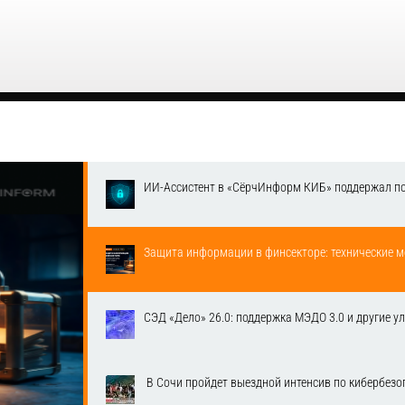
ИИ-Ассистент в «СёрчИнформ КИБ» поддержал п
Защита информации в финсекторе: технические м
СЭД «Дело» 26.0: поддержка МЭДО 3.0 и другие у
​ В Сочи пройдет выездной интенсив по кибербе