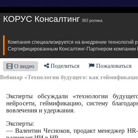
КОРУС Консалтинг
383 ролика
Компания специализируется на внедрении технологий 
Сертифицированным Консалтинг-Партнером компании Ext
Поделиться
Пожаловаться
О видео
Вебинар «Технологии будущего: как геймификация,
Эксперты обсуждали «технологии будущего
нейросети, геймификацию, систему благодар
вовлечения и удержания.
Эксперты:
— Валентин Чесноков, продакт менеджер HR-н
развивает ИИ в HR.