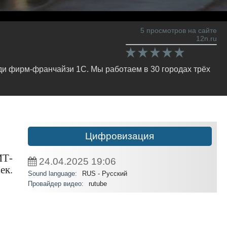
5 просмотров на сайте
12n.ru
и фирм-франчайзи 1С. Мы работаем в 30 городах трёх
Цифровизация
ИТ-
24.04.2025
19:06
ек.
Sound language:
RUS - Русский
Провайдер видео:
rutube