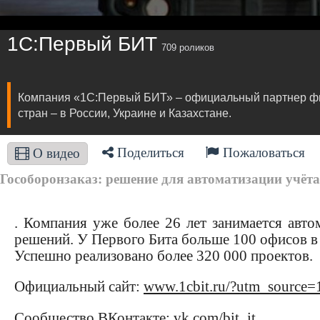
1С:Первый БИТ
709 роликов
Компания «1С:Первый БИТ» – официальный партнер фир
стран – в России, Украине и Казахстане.
Поделиться
Пожаловаться
О видео
Гособоронзаказ: решение для автоматизации учёта 
. Компания уже более 26 лет занимается авто
решений. У Первого Бита больше 100 офисов в 
Успешно реализовано более 320 000 проектов.
Официальный сайт:
www.1cbit.ru/?utm_source=
Сообщество ВКонтакте:
vk.com/bit_it