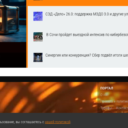
СЭД «Дело» 26.0: поддержка МЭДО 3.0 и другие у
​ В Сочи пройдет выездной интенсив по кибербе
Синергия или конкуренция? Сбер подвёл итоги ш
1
ПОРТАЛ
О нас
Правила и полити
Тарифы
Контак
Предложить виде
Теги
Поддержа
ьзование, вы соглашаетесь с
нашей политикой
.
Реклама