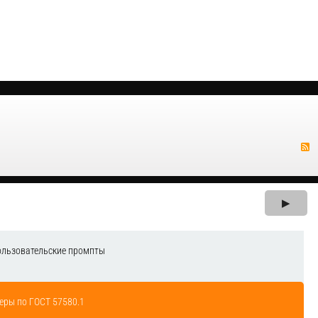
▶
ользовательские промпты
еры по ГОСТ 57580.1