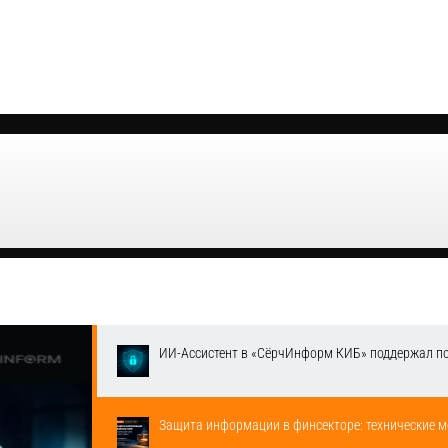
ИИ-Ассистент в «СёрчИнформ КИБ» поддержал п
Защита информации в финсекторе: технические м