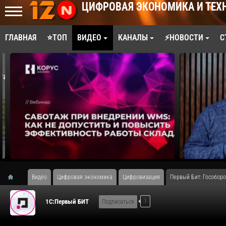
ЦИФРОВАЯ ЭКОНОМИКА И ТЕХ
ГЛАВНАЯ
⭐ТОП
ВИДЕО
КАНАЛЫ
⚡НОВОСТИ
С
Видео
Цифровая экономика
Цифровизация
Первый Бит: Гособоро
1
1С:Первый БИТ
Подписаться