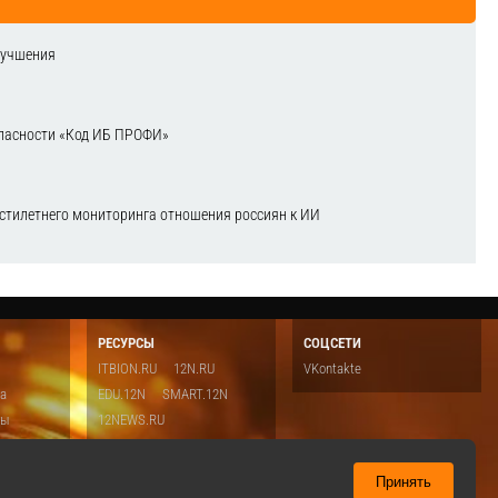
лучшения
зопасности «Код ИБ ПРОФИ»
естилетнего мониторинга отношения россиян к ИИ
РЕСУРСЫ
СОЦСЕТИ
ITBION.RU
12N.RU
VKontakte
ка
EDU.12N
SMART.12N
ты
12NEWS.RU
о
Топ
ть
Принять