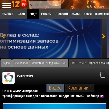
Войти
Регистрация
ГЛАВНАЯ
⭐ТОП
ВИДЕО
КАНАЛЫ
⚡НОВОСТИ
СТАТЬИ
БЛОГИ
◽КОМПАНИ
Видео
Технологии
Логистика, склад, WMS, TMS
СИТЕК WMS: «Цифровая трансф
1
СИТЕК WMS
Видео
Компании
1
СИТЕК WMS: «Цифровая
трансформация складов в Казахстане: внедрение WMS» - Вебинар
HD