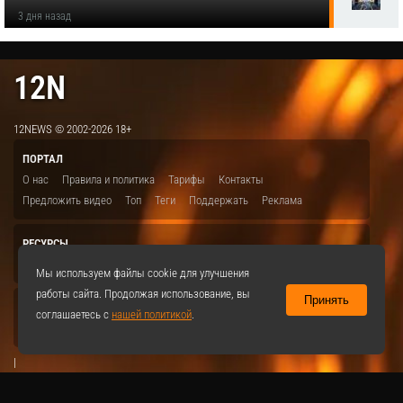
3 дня назад
12N
12NEWS © 2002-2026 18+
ПОРТАЛ
О нас
Правила и политика
Тарифы
Контакты
Предложить видео
Топ
Теги
Поддержать
Реклама
РЕСУРСЫ
ITBION.RU
12N.RU
EDU.12N
SMART.12N
12NEWS.RU
Мы используем файлы cookie для улучшения
работы сайта. Продолжая использование, вы
Принять
СОЦСЕТИ
соглашаетесь с
нашей политикой
.
VKontakte
|