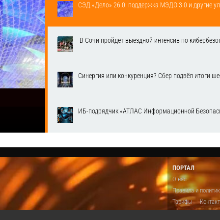
СЭД «Дело» 26.0: поддержка МЭДО 3.0 и другие у
​ В Сочи пройдет выездной интенсив по кибербе
Синергия или конкуренция? Сбер подвёл итоги ш
ИБ-подрядчик «АТЛАС Информационной Безопасн
ПОРТАЛ
О нас
Правила и полити
Тарифы
Контак
Предложить виде