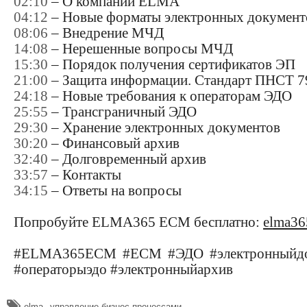
02:10
– О компании ELMA
04:12
– Новые форматы электронных документо
08:06
– Внедрение МЧД
14:08
– Нерешенные вопросы МЧД
15:30
– Порядок получения сертификатов ЭП
21:00
– Защита информации. Стандарт ПНСТ 7
24:18
– Новые требования к операторам ЭДО
25:55
– Трансграничный ЭДО
29:30
– Хранение электронных документов
30:20
– Финансовый архив
32:40
– Долговременный архив
33:57
– Контакты
34:15
– Ответы на вопросы
Попробуйте ELMA365 ECM бесплатно:
elma36
#ELMA365ECM #ECM #ЭДО #электронныйдок
#операторыэдо #электронныйархив
,
​elma
управление бизнес-процессами