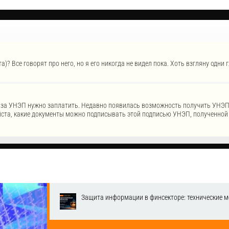
 Все говорят про него, но я его никогда не видел пока. Хоть взгляну одни г
что за УНЭП нужно заплатить. Недавно появилась возможность получить УНЭ
ста, какие документы можно подписывать этой подписью УНЭП, полученной 
Защита информации в финсекторе: технические м