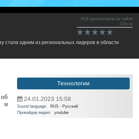
818 просмотров на сайте
12n.ru
ву стала одним из региональных лидеров в области
Технологии
 об
24.01.2023
15:58
П и
Sound language:
RUS - Русский
Провайдер видео:
youtube