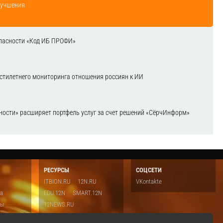
лучшения
зопасности «Код ИБ ПРОФИ»
естилетнего мониторинга отношения россиян к ИИ
ости» расширяет портфель услуг за счет решений «СёрчИнформ»
РЕСУРСЫ
СОЦСЕТИ
ITBION.RU
12N.RU
VKontakte
ка
EDU.12N
SMART.12N
ты
12NEWS.RU
о
Топ