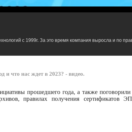
нологий c 1999г. За это время компания выросла и по пра
и что нас ждет в 2023? - видео.
нициативы прошедшего года, а также поговорили
рхивов, правилах получения сертификатов Э