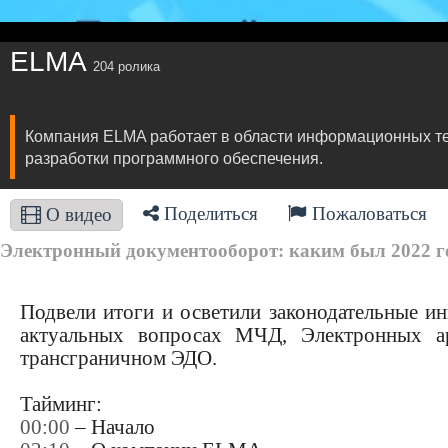
ELMA
204 ролика
Компания ELMA работает в области информационных тех
разработки программного обеспечения.
Поделиться
Пожаловаться
О видео
Электронный документооборот: каким был 2022 год 
Подвели итоги и осветили законодательные и
актуальных вопросах МЧД, Электронных а
трансграничном ЭДО.
Тайминг:
00:00
– Начало