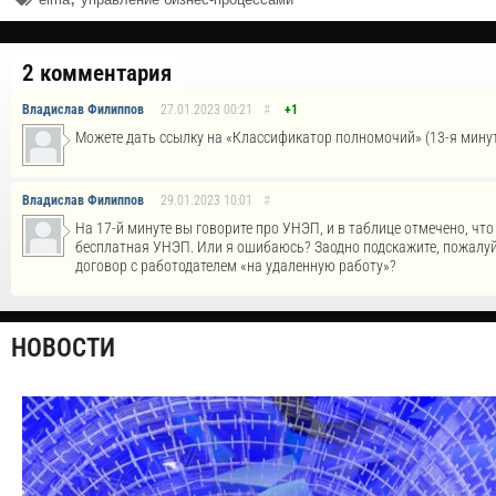
2 комментария
Владислав Филиппов
27.01.2023
00:21
#
+1
Можете дать ссылку на «Классификатор полномочий» (13-я минута)?
Владислав Филиппов
29.01.2023
10:01
#
На 17-й минуте вы говорите про УНЭП, и в таблице отмечено, 
бесплатная УНЭП. Или я ошибаюсь? Заодно подскажите, пожалуй
договор с работодателем «на удаленную работу»?
НОВОСТИ