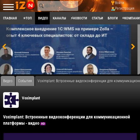
Войти
Регистрация
ГЛАВНАЯ
⭐ТОП
ВИДЕО
КАНАЛЫ
⚡НОВОСТИ
СТАТЬИ
БЛОГИ
◽КОМПАНИ
Видео
События
Voximplant: Встроенные видеоконференции для коммуникацион
Voximplant
Voximplant: Встроенные видеоконференции для коммуникационной
платформы - видео
HD