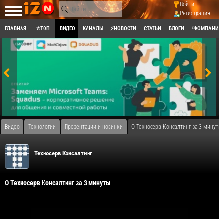
Войти
Регистрация
ГЛАВНАЯ
⭐ТОП
ВИДЕО
КАНАЛЫ
⚡НОВОСТИ
СТАТЬИ
БЛОГИ
◽КОМПАНИ
Видео
Технологии
Презентации и новинки
О Техносерв Консалтинг за 3 мину
Техносерв Консалтинг
О Техносерв Консалтинг за 3 минуты