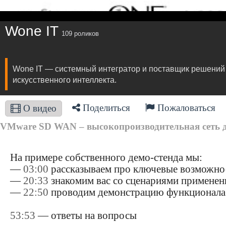
Wone IT
109 роликов
Wone IT — системный интегратор и поставщик решений 
искусственного интеллекта.
Поделиться
Пожаловаться
О видео
VMware SD WAN – высокопроизводительная сеть д
На примере собственного демо-стенда мы:
—
03:00
рассказываем про ключевые возможн
—
20:33
знакомим вас со сценариями применен
—
22:50
проводим демонстрацию функционала
53:53
— ответы на вопросы