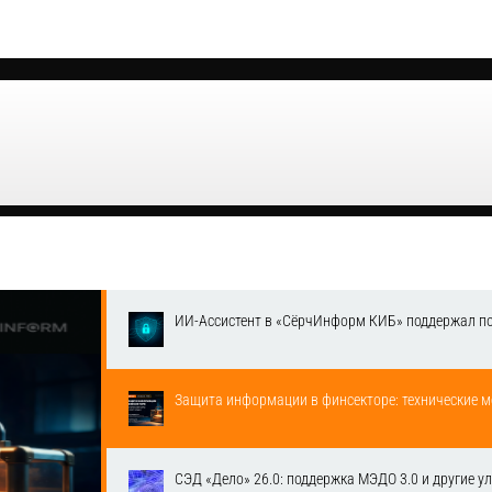
ИИ-Ассистент в «СёрчИнформ КИБ» поддержал п
Защита информации в финсекторе: технические м
СЭД «Дело» 26.0: поддержка МЭДО 3.0 и другие у