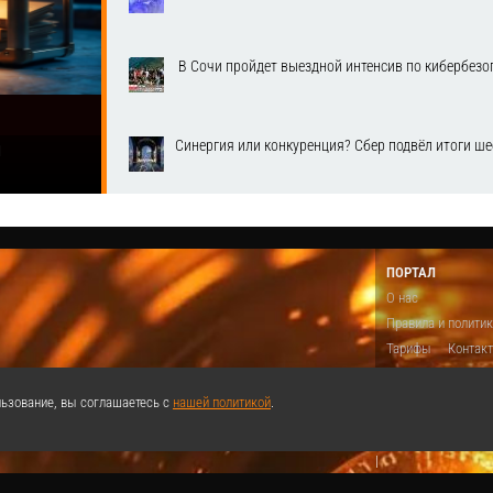
​ В Сочи пройдет выездной интенсив по кибербе
Синергия или конкуренция? Сбер подвёл итоги ш
1
ПОРТАЛ
О нас
Правила и полити
Тарифы
Контак
Предложить виде
Теги
Поддержа
ьзование, вы соглашаетесь с
нашей политикой
.
Реклама
|