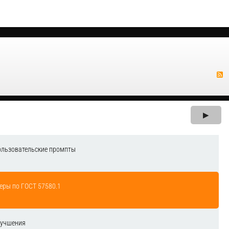
▶
ользовательские промпты
еры по ГОСТ 57580.1
лучшения