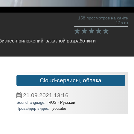
158 просмотров на сайте
12n.ru
изнес-приложений, заказной разработки и
Cloud-сервисы, облака
21.09.2021
13:16
Sound language:
RUS - Русский
Провайдер видео:
youtube