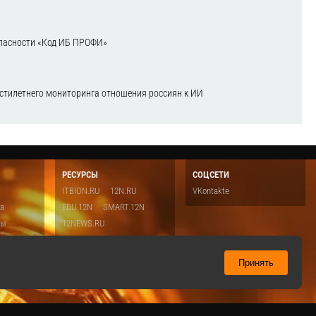
зопасности «Код ИБ ПРОФИ»
естилетнего мониторинга отношения россиян к ИИ
РЕСУРСЫ
СОЦСЕТИ
ITBION.RU
12N.RU
VKontakte
ка
EDU.12N
SMART.12N
ты
12NEWS.RU
о
Топ
ть
Принять