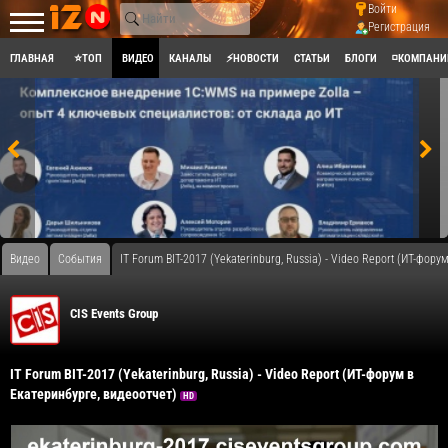
Войти
Регистрация
ГЛАВНАЯ
⭐ТОП
ВИДЕО
КАНАЛЫ
⚡НОВОСТИ
СТАТЬИ
БЛОГИ
◽КОМПАНИ
Видео
События
IT Forum BIT-2017 (Yekaterinburg, Russia) - Video Report (ИТ-фор
CIS Events Group
IT Forum BIT-2017 (Yekaterinburg, Russia) - Video Report (ИТ-форум в
Екатеринбурге, видеоотчет)
HD