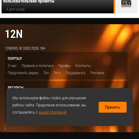
пользовательские промпты
4 дня назад
12N
12NEWS © 2002-2026 18+
ПОРТАЛ
О нас
Правила и политика
Тарифы
Контакты
Предложить видео
Топ
Теги
Поддержать
Реклама
РЕСУРСЫ
ITBION.RU
12N.RU
EDU.12N
SMART.12N
12NEWS.RU
Мы используем файлы cookie для улучшения
работы сайта. Продолжая использование, вы
Принять
СОЦСЕТИ
соглашаетесь с
нашей политикой
.
VKontakte
|