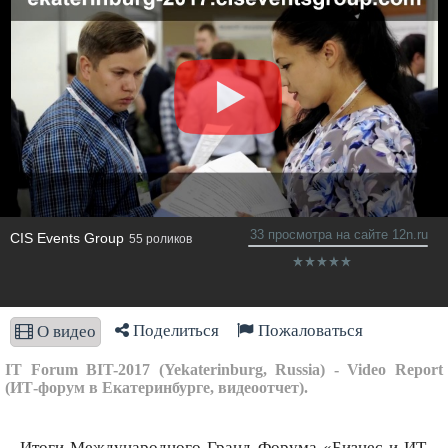
33 просмотра на сайте 12n.ru
CIS Events Group
55 роликов
Поделиться
Пожаловаться
О видео
IT Forum BIT-2017 (Yekaterinburg, Russia) - Video Report
(ИТ-форум в Екатеринбурге, видеоотчет).
Итоги Международного Гранд Форума «Бизнес и ИТ.