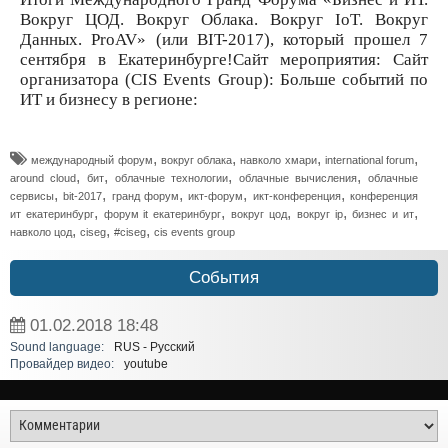
Вокруг ЦОД. Вокруг Облака. Вокруг IoT. Вокруг
Данных. ProAV» (или BIT-2017), который прошел 7
сентября в Екатеринбурге!Сайт мероприятия: Сайт
организатора (CIS Events Group): Больше событий по
ИТ и бизнесу в регионе:
,
,
,
,
международный форум
вокруг облака
навколо хмари
international forum
,
,
,
,
around cloud
бит
облачные технологии
облачные вычисления
облачные
,
,
,
,
,
сервисы
bit-2017
гранд форум
икт-форум
икт-конференция
конференция
,
,
,
,
,
ит екатеринбург
форум it екатеринбург
вокруг цод
вокруг ip
бизнес и ит
,
,
,
навколо цод
ciseg
#ciseg
cis events group
События
01.02.2018
18:48
Sound language:
RUS - Русский
Провайдер видео:
youtube