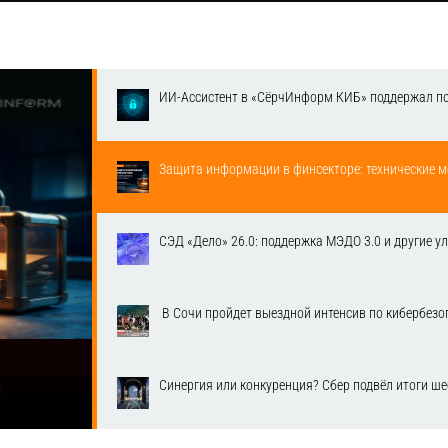
ИИ-Ассистент в «СёрчИнформ КИБ» поддержал п
Защита информации в финсекторе: технические м
СЭД «Дело» 26.0: поддержка МЭДО 3.0 и другие у
​ В Сочи пройдет выездной интенсив по кибербе
Синергия или конкуренция? Сбер подвёл итоги ш
1