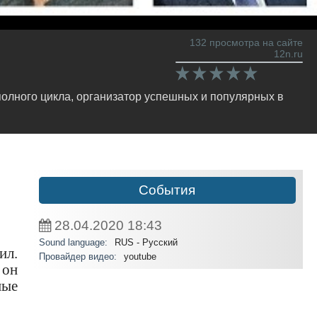
132 просмотра на сайте
12n.ru
олного цикла, организатор успешных и популярных в
События
28.04.2020
18:43
Sound language:
RUS - Русский
ил.
Провайдер видео:
youtube
 он
ные