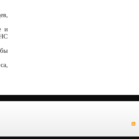
ев,
е и
АНС
жбы
са,