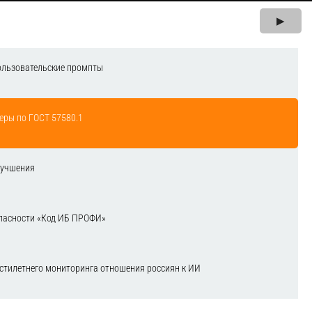
▶
ользовательские промпты
еры по ГОСТ 57580.1
лучшения
зопасности «Код ИБ ПРОФИ»
естилетнего мониторинга отношения россиян к ИИ