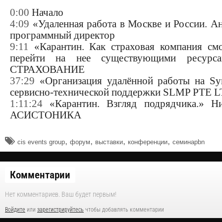
0:00
Начало
4:09
«Удаленная работа в Москве и России. Ан
программный директор
9:11
«Карантин. Как страховая компания смо
перейти на нее существующими ресурс
СТРАХОВАНИЕ
37:29
«Организация удалённой работы на Sy
сервисно-технической поддержки SLMP PTE
1:11:24
«Карантин. Взгляд подрядчика.» Ни
АСИСТОНИКА
,
,
,
,
cis events group
форум
выставки
конференции
семинарbn
Комментарии
Нет комментариев. Ваш будет первым!
Войдите
или
зарегистрируйтесь
чтобы добавлять комментарии