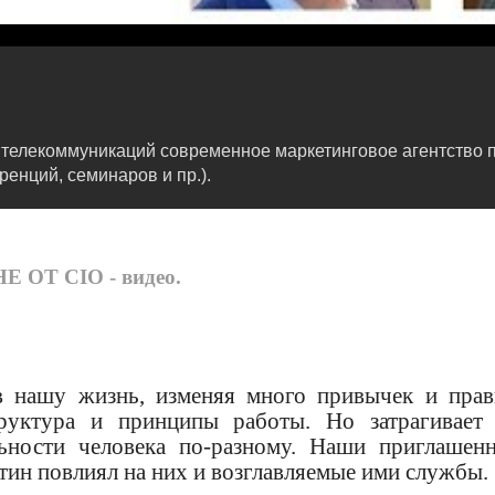
 телекоммуникаций современное маркетинговое агентство п
енций, семинаров и пр.).
Т CIO - видео.
в нашу жизнь, изменяя много привычек и прав
труктура и принципы работы. Но затрагивает
ьности человека по-разному. Наши приглашен
нтин повлиял на них и возглавляемые ими службы.