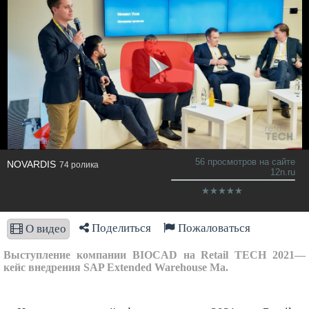
56 просмотров на сайте
NOVARDIS
74 ролика
12n.ru
Поделиться
Пожаловаться
О видео
Выступление компании BIOCAD на Retail TECH 2021—
кейс внедрения SAP Extended Warehouse Ma.