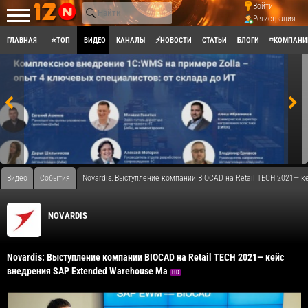
Войти
Регистрация
ГЛАВНАЯ
⭐ТОП
ВИДЕО
КАНАЛЫ
⚡НОВОСТИ
СТАТЬИ
БЛОГИ
◽КОМПАНИ
Видео
События
Novardis: Выступление компании BIOCAD на Retail TECH 2021— 
NOVARDIS
Novardis: Выступление компании BIOCAD на Retail TECH 2021— кейс
внедрения SAP Extended Warehouse Ma
HD