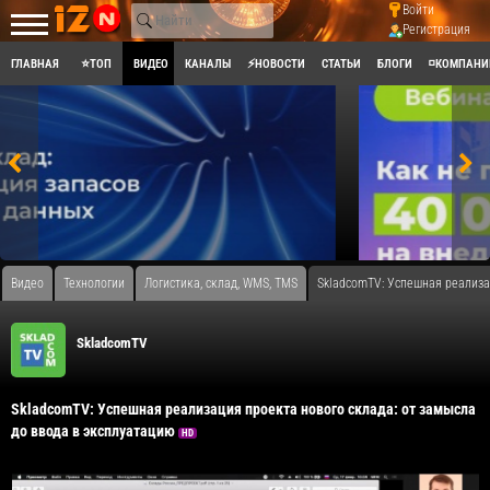
Войти
Регистрация
ГЛАВНАЯ
⭐ТОП
ВИДЕО
КАНАЛЫ
⚡НОВОСТИ
СТАТЬИ
БЛОГИ
◽КОМПАНИ
Видео
Технологии
Логистика, склад, WMS, TMS
SkladcomTV: Успешная реализа
SkladcomTV
SkladcomTV: Успешная реализация проекта нового склада: от замысла
до ввода в эксплуатацию
HD