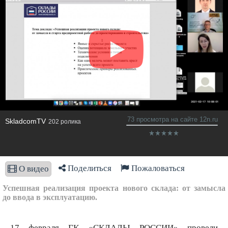
73 просмотра на сайте 12n.ru
SkladcomTV
202 ролика
Поделиться
Пожаловаться
О видео
Успешная реализация проекта нового склада: от замысла
до ввода в эксплуатацию.
17 февраля ГК «СКЛАДЫ РОССИИ» провели