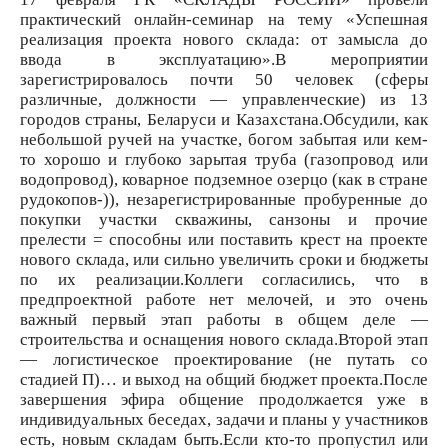
практический онлайн-семинар на тему «Успешная
реализация проекта нового склада: от замысла до
ввода в эксплуатацию».В мероприятии
зарегистрировалось почти 50 человек (сферы
различные, должности — управленческие) из 13
городов страны, Беларуси и Казахстана.Обсудили, как
небольшой ручей на участке, богом забытая или кем-
то хорошо и глубоко зарытая труба (газопровод или
водопровод), коварное подземное озерцо (как в стране
рудокопов-)), незарегистрированные пробуренные до
покупки участки скважины, санзоны и прочие
прелести = способны или поставить крест на проекте
нового склада, или сильно увеличить сроки и бюджеты
по их реализации.Коллеги согласились, что в
предпроектной работе нет мелочей, и это очень
важный первый этап работы в общем деле —
строительства и оснащения нового склада.Второй этап
— логистическое проектирование (не путать со
стадией П)… и выход на общий бюджет проекта.После
завершения эфира общение продолжается уже в
индивидуальных беседах, задачи и планы у участников
есть, новым складам быть.Если кто-то пропустил или