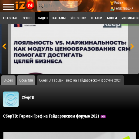
Войти
Регистрация
ГЛАВНАЯ
⭐ТОП
ВИДЕО
КАНАЛЫ
⚡НОВОСТИ
СТАТЬИ
БЛОГИ
◽КОМПАНИ
Видео
События
СберТВ: Герман Греф на Гайдаровском форуме 2021
СберТВ
СберТВ: Герман Греф на Гайдаровском форуме 2021
HD