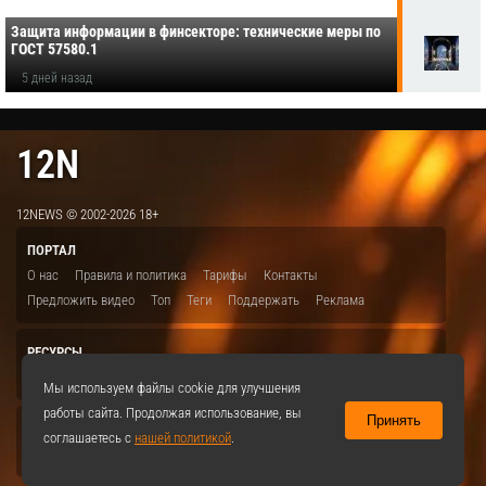
Защита информации в финсекторе: технические меры по
ГОСТ 57580.1
5 дней назад
12N
12NEWS © 2002-2026 18+
ПОРТАЛ
О нас
Правила и политика
Тарифы
Контакты
Предложить видео
Топ
Теги
Поддержать
Реклама
РЕСУРСЫ
ITBION.RU
12N.RU
EDU.12N
SMART.12N
12NEWS.RU
Мы используем файлы cookie для улучшения
работы сайта. Продолжая использование, вы
Принять
СОЦСЕТИ
соглашаетесь с
нашей политикой
.
VKontakte