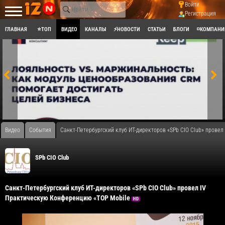
Войти
Регистрация
ГЛАВНАЯ
⭐ТОП
ВИДЕО
КАНАЛЫ
⚡НОВОСТИ
СТАТЬИ
БЛОГИ
◽КОМПАНИ
Видео
События
Санкт-Петербургский клуб ИТ-директоров «SPb CIO Club» прове
SPb CIO Club
Санкт-Петербургский клуб ИТ-директоров «SPb CIO Club» провел IV
Практическую Конференцию «TOP Mobile
HD