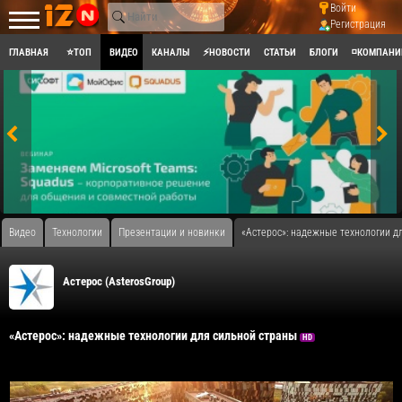
Войти
Регистрация
ГЛАВНАЯ
⭐ТОП
ВИДЕО
КАНАЛЫ
⚡НОВОСТИ
СТАТЬИ
БЛОГИ
◽КОМПАНИ
Видео
Технологии
Презентации и новинки
«Астерос»: надежные технологии д
Астерос (AsterosGroup)
«Астерос»: надежные технологии для сильной страны
HD