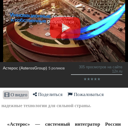
305 просмотров на сайте
Астерос (AsterosGroup)
5 роликов
12n.ru
Поделиться
Пожаловаться
О видео
надежные технологии для сильной страны.
«Астерос» — системный интегратор России