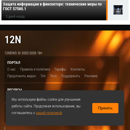
Защита информации в финсекторе: технические меры по
ГОСТ 57580.1
5 дней назад
12N
12NEWS © 2002-2026 18+
ПОРТАЛ
О нас
Правила и политика
Тарифы
Контакты
Предложить видео
Топ
Теги
Поддержать
Реклама
РЕСУРСЫ
ITBION.RU
12N.RU
EDU.12N
SMART.12N
12NEWS.RU
Мы используем файлы cookie для улучшения
работы сайта. Продолжая использование, вы
Принять
СОЦСЕТИ
соглашаетесь с
нашей политикой
.
VKontakte
|