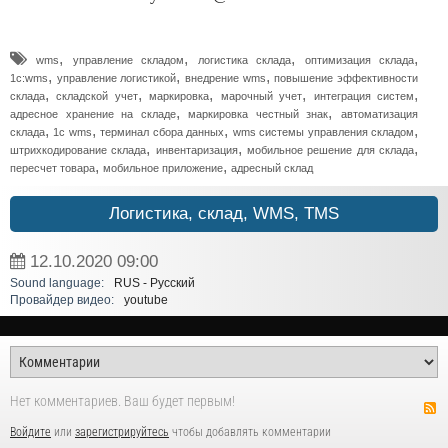
,
,
,
,
wms
управление складом
логистика склада
оптимизация склада
,
,
,
1с:wms
управление логистикой
внедрение wms
повышение эффективности
,
,
,
,
,
склада
складской учет
маркировка
марочный учет
интеграция систем
,
,
адресное хранение на складе
маркировка честный знак
автоматизация
,
,
,
,
склада
1с wms
терминал сбора данных
wms системы управления складом
,
,
,
штрихкодирование склада
инвентаризация
мобильное решение для склада
,
,
пересчет товара
мобильное приложение
адресный склад
Логистика, склад, WMS, TMS
12.10.2020
09:00
Sound language:
RUS - Русский
Провайдер видео:
youtube
Нет комментариев. Ваш будет первым!
Войдите
или
зарегистрируйтесь
чтобы добавлять комментарии