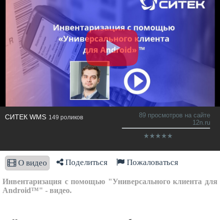
89 просмотров на сайте
СИТЕК WMS
149 роликов
12n.ru
Поделиться
Пожаловаться
О видео
Инвентаризация с помощью "Универсального клиента для
Android™" - видео.