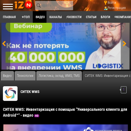
Войти
Регистрация
ГЛАВНАЯ
⭐ТОП
ВИДЕО
КАНАЛЫ
⚡НОВОСТИ
СТАТЬИ
БЛОГИ
◽КОМПАНИ
Видео
Технологии
Логистика, склад, WMS, TMS
СИТЕК WMS: Инвентаризация с 
1
СИТЕК WMS
СИТЕК WMS: Инвентаризация с помощью "Универсального клиента для
Android™" - видео
HD