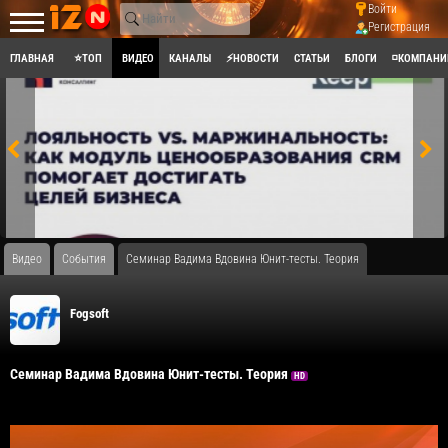
Войти
Регистрация
ГЛАВНАЯ
⭐ТОП
ВИДЕО
КАНАЛЫ
⚡НОВОСТИ
СТАТЬИ
БЛОГИ
◽КОМПАНИ
Видео
События
Семинар Вадима Вдовина Юнит-тесты. Теория
Fogsoft
Семинар Вадима Вдовина Юнит-тесты. Теория
HD