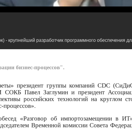
к) - крупнейший разработчик программного обеспечения д
ации бизнес-процессов".
газеты» президент группы компаний CDC (СиДи
И СОКБ Павел Заглумин и президент Ассоциа
пективы российских технологий на круглом ст
с-процессов».
обесед «Разговор об импортозамещении в ИТ
дседателем Временной комиссии Совета Федера