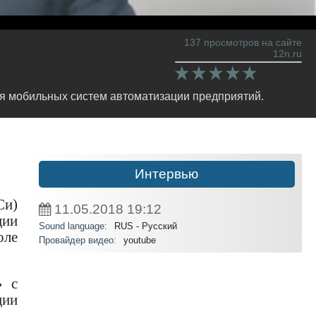
137 просмотров на сайте
12n.ru
ля мобильных систем автоматизации предприятий.
Интервью
Си)
11.05.2018
19:12
ции
Sound language:
RUS - Русский
оле
Провайдер видео:
youtube
» с
ции