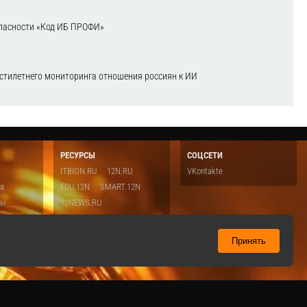
зопасности «Код ИБ ПРОФИ»
естилетнего мониторинга отношения россиян к ИИ
РЕСУРСЫ
СОЦСЕТИ
ITBION.RU
12N.RU
VKontakte
ка
EDU.12N
SMART.12N
ты
12NEWS.RU
о
Топ
ть
Принять