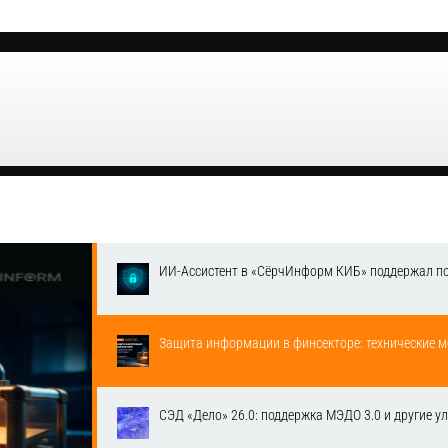
ИИ-Ассистент в «СёрчИнформ КИБ» поддержал п
Защита информации в финсекторе: технические м
СЭД «Дело» 26.0: поддержка МЭДО 3.0 и другие у