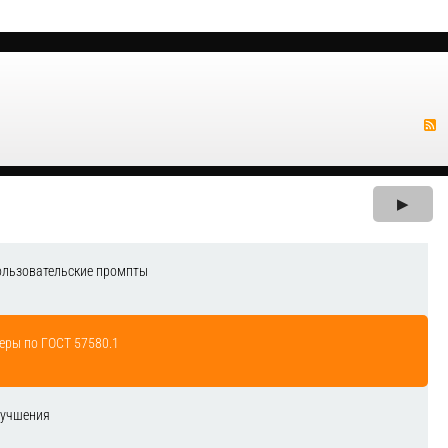
▶
ользовательские промпты
еры по ГОСТ 57580.1
лучшения