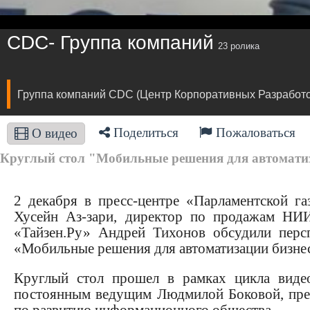
CDC- Группа компаний
23 ролика
Группа компаний CDC (Центр Корпоративных Разработо
Поделиться
Пожаловаться
О видео
Круглый стол "Мобильные решения для автоматиз
2 декабря в пресс-центре «Парламентской 
Хусейн Аз-зари, директор по продажам НИ
«Тайзен.Ру» Андрей Тихонов обсудили перс
«Мобильные решения для автоматизации бизне
Круглый стол прошел в рамках цикла виде
постоянным ведущим Людмилой Боковой, пре