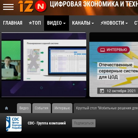
ЦИФРОВАЯ ЭКОНОМИКА И ТЕХ
ГЛАВНАЯ
⭐ТОП
ВИДЕО
КАНАЛЫ
⚡НОВОСТИ
С
Видео
События
Интервью
Круглый стол "Мобильные решения для
CDC- Группа компаний
Подписаться