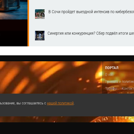
​ В Сочи пройдет выездной интенсив по кибербе
Синергия или конкуренция? Сбер подвёл итоги ш
1
ПОРТАЛ
О нас
Правила и полити
Тарифы
Контак
Предложить виде
Теги
Поддержа
ьзование, вы соглашаетесь с
нашей политикой
.
Реклама
|